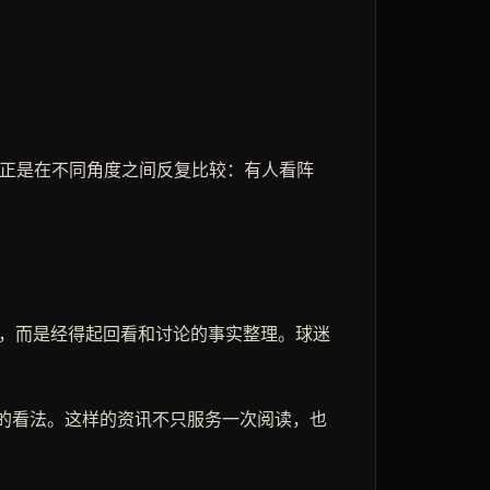
，正是在不同角度之间反复比较：有人看阵
题，而是经得起回看和讨论的事实整理。球迷
的看法。这样的资讯不只服务一次阅读，也