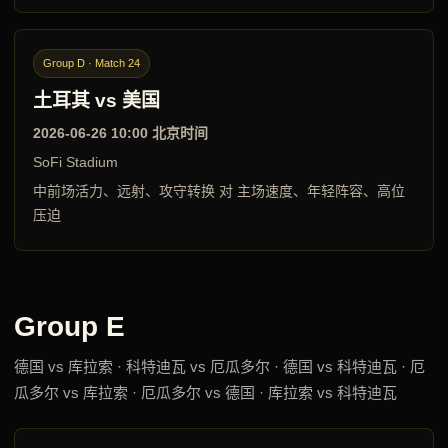
Group D · Match 24
土耳其 vs 美国
2026-06-26 10:00 北京时间
SoFi Stadium
中前场活力、远射、攻守转换 对 主场速度、年轻阵容、高位
压迫
Group E
德国 vs 库拉索 · 科特迪瓦 vs 厄瓜多尔 · 德国 vs 科特迪瓦 · 厄
瓜多尔 vs 库拉索 · 厄瓜多尔 vs 德国 · 库拉索 vs 科特迪瓦