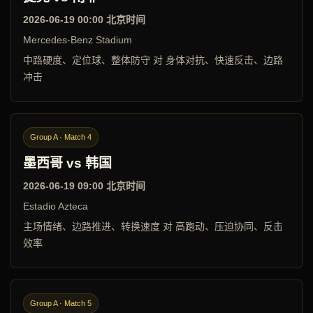
2026-06-19 00:00 北京时间
Mercedes-Benz Stadium
中路硬度、定位球、整体防守 对 身体对抗、快速反击、边路
冲击
Group A · Match 4
墨西哥 vs 韩国
2026-06-19 09:00 北京时间
Estadio Azteca
主场情绪、边路推进、转换速度 对 高跑动、压迫协同、反击
效率
Group A · Match 5