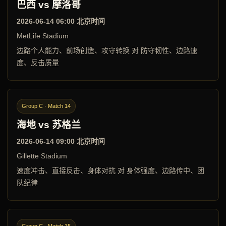
巴西 vs 摩洛哥
2026-06-14 06:00 北京时间
MetLife Stadium
边路个人能力、前场创造、攻守转换 对 防守韧性、边路速
度、反击质量
Group C · Match 14
海地 vs 苏格兰
2026-06-14 09:00 北京时间
Gillette Stadium
速度冲击、直接反击、身体对抗 对 身体强度、边路传中、团
队纪律
Group C · Match 15