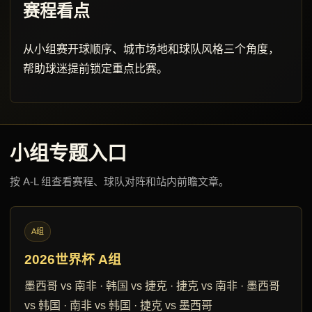
赛程看点
从小组赛开球顺序、城市场地和球队风格三个角度，
帮助球迷提前锁定重点比赛。
小组专题入口
按 A-L 组查看赛程、球队对阵和站内前瞻文章。
A组
2026世界杯 A组
墨西哥 vs 南非 · 韩国 vs 捷克 · 捷克 vs 南非 · 墨西哥
vs 韩国 · 南非 vs 韩国 · 捷克 vs 墨西哥