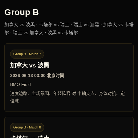
Group B
加拿大 vs 波黑 · 卡塔尔 vs 瑞士 · 瑞士 vs 波黑 · 加拿大 vs 卡塔
尔 · 瑞士 vs 加拿大 · 波黑 vs 卡塔尔
Group B · Match 7
加拿大 vs 波黑
2026-06-13 03:00 北京时间
BMO Field
速度边路、主场氛围、年轻阵容 对 中轴支点、身体对抗、定
位球
Group B · Match 8