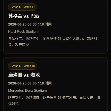
Group C · Match 17
苏格兰 vs 巴西
2026-06-25 06:00 北京时间
Hard Rock Stadium
身体强度、边路传中、团队纪律 对 边路个人能力、前场创
造、攻守转换
Group C · Match 18
摩洛哥 vs 海地
2026-06-25 06:00 北京时间
Mercedes-Benz Stadium
防守韧性、边路速度、反击质量 对 速度冲击、直接反击、身
体对抗