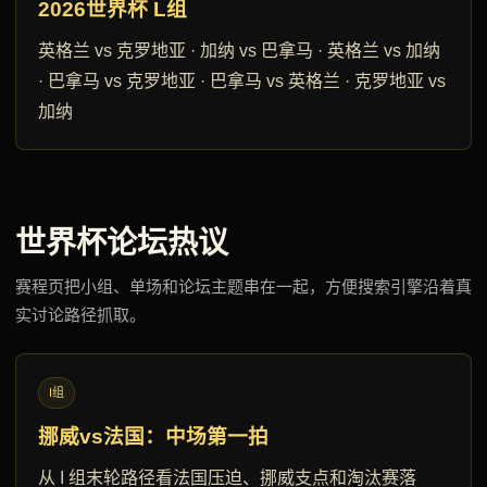
2026世界杯 L组
英格兰 vs 克罗地亚 · 加纳 vs 巴拿马 · 英格兰 vs 加纳
· 巴拿马 vs 克罗地亚 · 巴拿马 vs 英格兰 · 克罗地亚 vs
加纳
世界杯论坛热议
赛程页把小组、单场和论坛主题串在一起，方便搜索引擎沿着真
实讨论路径抓取。
I组
挪威vs法国：中场第一拍
从 I 组末轮路径看法国压迫、挪威支点和淘汰赛落