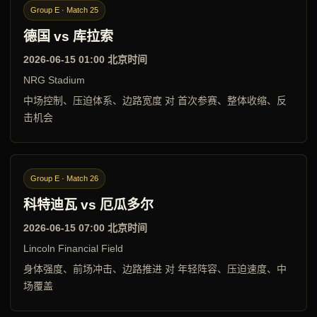
Group E · Match 25
德国 vs 库拉索
2026-06-15 01:00 北京时间
NRG Stadium
中场控制、压迫体系、边路宽度 对 首次参赛、整体收缩、反
击机会
Group E · Match 26
科特迪瓦 vs 厄瓜多尔
2026-06-15 07:00 北京时间
Lincoln Financial Field
身体强度、前场冲击、边路推进 对 年轻阵容、压迫速度、中
场覆盖