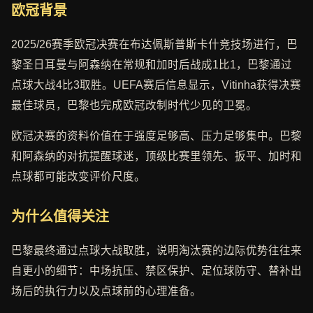
欧冠背景
2025/26赛季欧冠决赛在布达佩斯普斯卡什竞技场进行，巴
黎圣日耳曼与阿森纳在常规和加时后战成1比1，巴黎通过
点球大战4比3取胜。UEFA赛后信息显示，Vitinha获得决赛
最佳球员，巴黎也完成欧冠改制时代少见的卫冕。
欧冠决赛的资料价值在于强度足够高、压力足够集中。巴黎
和阿森纳的对抗提醒球迷，顶级比赛里领先、扳平、加时和
点球都可能改变评价尺度。
为什么值得关注
巴黎最终通过点球大战取胜，说明淘汰赛的边际优势往往来
自更小的细节：中场抗压、禁区保护、定位球防守、替补出
场后的执行力以及点球前的心理准备。