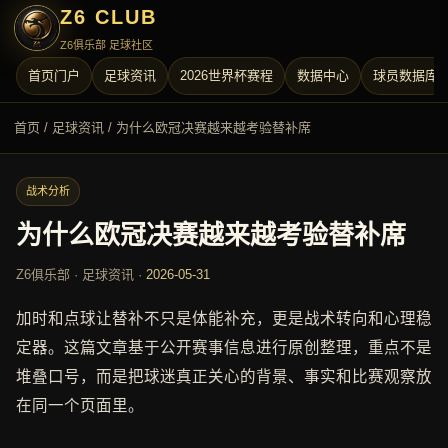
Z6 CLUB
Z6俱乐部 足球社区
首页门户
足球资讯
2026世界杯赛程
数据中心
球员数据库
首页
/
足球资讯
/ 为什么欧冠决赛越来越考验替补席
战术分析
为什么欧冠决赛越来越考验替补席
Z6俱乐部 · 足球资讯 ·
2026-05-31
加时和点球让替补不只是体能补充，更是战术转向和心理稳
定器。这篇文章基于公开赛事信息进行原创整理，重点不是
堆叠口号，而是把球迷真正关心的背景、事实和比赛观察放
在同一个页面里。