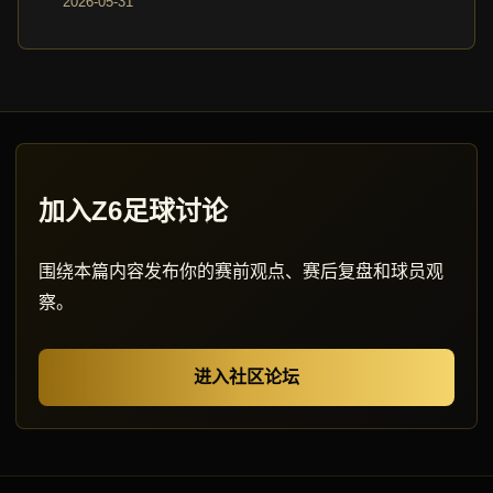
2026-05-31
加入Z6足球讨论
围绕本篇内容发布你的赛前观点、赛后复盘和球员观
察。
进入社区论坛