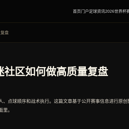
首页门户
足球资讯
2026世界杯
量复盘
迷社区如何做高质量复盘
人、点球顺序和战术执行。这篇文章基于公开赛事信息进行原创
面里。