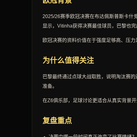
欧冠背景
2025/26赛季欧冠决赛在布达佩斯普斯卡
显示，Vitinha获得决赛最佳球员，巴黎
欧冠决赛的资料价值在于强度足够高、压力
为什么值得关注
巴黎最终通过点球大战取胜，说明淘汰赛的
准备。
在Z6俱乐部，足球讨论更适合从真实背景
复盘重点
决赛中哪一段时间真正改变了比赛情绪？