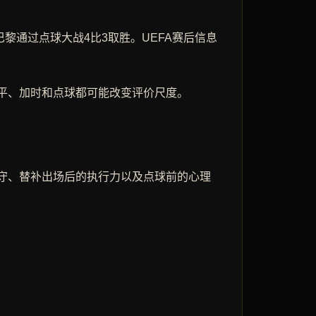
巴黎通过点球大战4比3取胜。UEFA赛后信息
平、加时和点球都可能改变评价尺度。
守、替补出场后的执行力以及点球前的心理