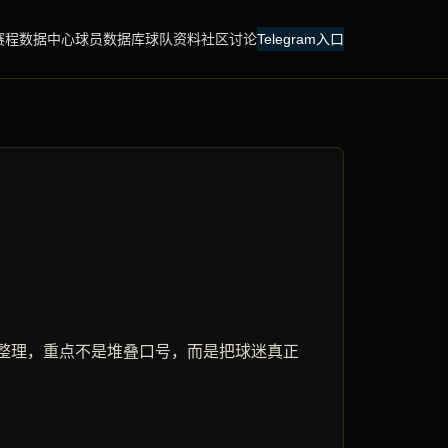
赛程
数据中心
球员数据库
球队资料
社区讨论
Telegram入口
整理，重点不是堆叠口号，而是把球迷真正