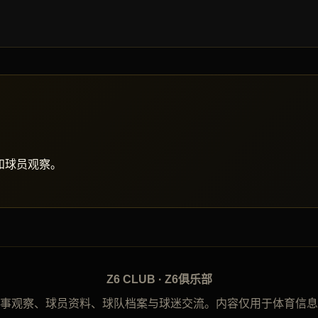
和球员观察。
Z6 CLUB · Z6俱乐部
事观察、球员资料、球队档案与球迷交流。内容仅用于体育信息