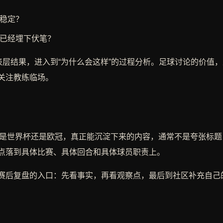
稳定？
已经埋下伏笔？
表层结果，进入到“为什么会这样”的过程分析。足球讨论的价值
关注教练临场。
论是世界杯还是欧冠，真正能沉淀下来的内容，通常不是夸张标
点落到具体比赛、具体回合和具体球员职责上。
赛后复盘的入口：先看事实，再看观察点，最后到社区补充自己