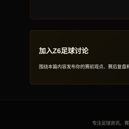
加入Z6足球讨论
围绕本篇内容发布你的赛前观点、赛后复盘
专注足球资讯、赛