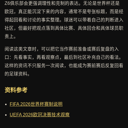
Z6俱乐部会更强调理性和克制的表达。无论是世界杯还是
欧冠，真正能沉淀下来的内容，通常不是夸张标题，而是经
得起回看和讨论的事实整理。球迷可以带着自己的判断进入
社区，但最好把观点落到具体比赛、具体回合和具体球员职
责上。
阅读这类文章时，可以把它当作赛前准备或赛后复盘的入
口：先看事实，再看观察点，最后到社区补充自己的看法。
这样的资讯不只服务一次阅读，也能成为赛前赛后反复回看
的足球资料。
资料参考
FIFA 2026世界杯赛制说明
UEFA 2026欧冠决赛技术观察