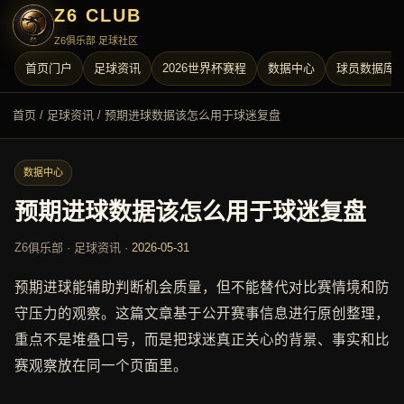
Z6 CLUB
Z6俱乐部 足球社区
首页门户
足球资讯
2026世界杯赛程
数据中心
球员数据库
首页
/
足球资讯
/ 预期进球数据该怎么用于球迷复盘
数据中心
预期进球数据该怎么用于球迷复盘
Z6俱乐部 · 足球资讯 ·
2026-05-31
预期进球能辅助判断机会质量，但不能替代对比赛情境和防
守压力的观察。这篇文章基于公开赛事信息进行原创整理，
重点不是堆叠口号，而是把球迷真正关心的背景、事实和比
赛观察放在同一个页面里。