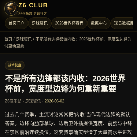
Z6 CLUB
Z6俱乐部 足球社区
首页门户
足球资讯
2026世界杯赛程
数据中心
球员数据库
首页
/
足球资讯
/ 不是所有边锋都该内收：2026世界杯前，宽度型边锋为
何重新重要
战术复盘
不是所有边锋都该内收：2026世界
杯前，宽度型边锋为何重新重要
Z6俱乐部 · 足球资讯 ·
2026-06-02
过去几个赛季，主流讨论常常把“内收”当作现代边锋的默认
答案。边锋向肋部拿球、边后卫外插提供宽度、前腰与中锋
在禁区前沿连续换位，这套叙事确实塑造了大量高水平进攻