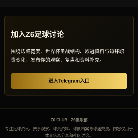
加入Z6足球讨论
围绕边路宽度、世界杯备战结构、欧冠资料与边锋职
责变化，发布你的观察、复盘和资料补充。
进入Telegram入口
Z6 CLUB · Z6俱乐部
专注足球资讯、赛事观察、球员资料、球队档案与球迷交流。内容仅用于
体育信息分享和社区讨论。