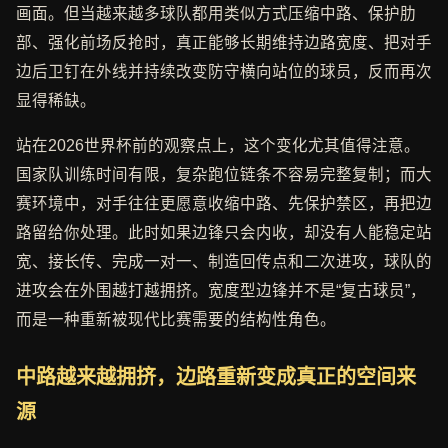
画面。但当越来越多球队都用类似方式压缩中路、保护肋
部、强化前场反抢时，真正能够长期维持边路宽度、把对手
边后卫钉在外线并持续改变防守横向站位的球员，反而再次
显得稀缺。
站在2026世界杯前的观察点上，这个变化尤其值得注意。
国家队训练时间有限，复杂跑位链条不容易完整复制；而大
赛环境中，对手往往更愿意收缩中路、先保护禁区，再把边
路留给你处理。此时如果边锋只会内收，却没有人能稳定站
宽、接长传、完成一对一、制造回传点和二次进攻，球队的
进攻会在外围越打越拥挤。宽度型边锋并不是“复古球员”，
而是一种重新被现代比赛需要的结构性角色。
中路越来越拥挤，边路重新变成真正的空间来
源