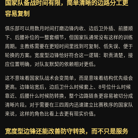
国家队备战时间有限，简单清晰的边路分工更
容易复制
俱乐部可以用数月时间打磨边锋内收、边后卫外插、前腰顺
下、后腰补位的一整套细节，但国家队通常没有这样的训练
周期。主教练需要在更短时间里找到可复制、低失误、便于
轮换的方案。宽度型边锋恰好符合这一逻辑：职责清楚，接
应位置明确，对队友默契的依赖相对更低。
这不意味着国家队战术会变简单，而是意味着结构优先级会
更高。边锋站宽后，边后卫什么时候套上、8号位什么时候
靠近、后腰什么时候防转换，整个边路链条更容易被切分成
清晰片段。对于需要在三四周内迅速建立比赛秩序的国家队
来说，这样的角色比看上去更有现实价值。
宽度型边锋还能改善防守转换，而不只是服务