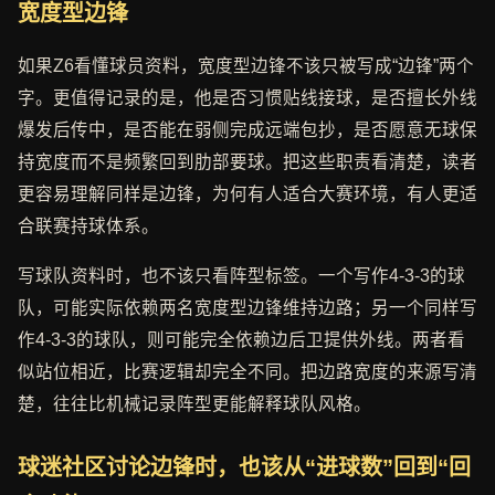
宽度型边锋
如果Z6看懂球员资料，宽度型边锋不该只被写成“边锋”两个
字。更值得记录的是，他是否习惯贴线接球，是否擅长外线
爆发后传中，是否能在弱侧完成远端包抄，是否愿意无球保
持宽度而不是频繁回到肋部要球。把这些职责看清楚，读者
更容易理解同样是边锋，为何有人适合大赛环境，有人更适
合联赛持球体系。
写球队资料时，也不该只看阵型标签。一个写作4-3-3的球
队，可能实际依赖两名宽度型边锋维持边路；另一个同样写
作4-3-3的球队，则可能完全依赖边后卫提供外线。两者看
似站位相近，比赛逻辑却完全不同。把边路宽度的来源写清
楚，往往比机械记录阵型更能解释球队风格。
球迷社区讨论边锋时，也该从“进球数”回到“回