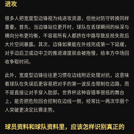
进攻
很多人把宽度型边锋视为纯进攻资源，但他对防守转换同样
重要。首先，当边锋站位更开时，球队在丢球瞬间的纵深与
横向分布更均衡，不容易所有人都挤在中路导致反抢失败后
大片空间暴露。其次，边锋如果能在外线完成第一下延缓，
对手边后卫或边中卫的推进速度就会被拖慢，给本方中场回
收争取时间。
此外，宽度型边锋往往更习惯在边线附近处理对抗，这意味
着球队在失误后更容易把对手的第一波反击限制在边路，而
不是直接让对手穿入肋部。世界杯这种容错率很低的舞台
上，能否把危险回合控制在边线一侧，经常比一两次华丽个
人突破更决定比赛走势。
球员资料和球队资料里，应该怎样识别真正的