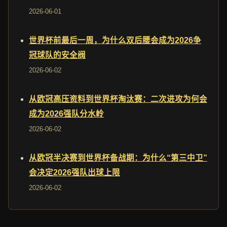
2026-06-01
世界杯前最后一周，为什么双后腰会成为2026争
冠球队的安全阀
2026-06-02
从欧冠高压资料到世界杯淘汰赛：二次进攻为何会
成为2026强队分水岭
2026-06-02
从欧冠半决赛到世界杯备战期：为什么“第三中卫”
会决定2026强队出球上限
2026-06-02