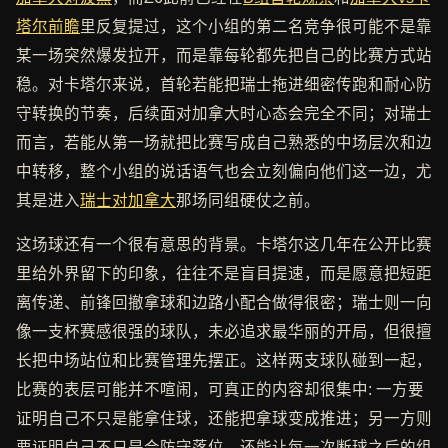
塔尔前瞻
里反复提过，这个小组的第二名竞争很可能不是靠
某一场突然爆发拉开，而是靠每轮都先把自己的比赛方式站
稳。对卡塔尔来说，首轮若能把瑞士拖进细密传跑和耐心防
守转换的节奏，后续面对加拿大时心态会完全不同；对瑞士
而言，若能从第一场就把比赛写成自己熟悉的中场层次和边
中转移，整个小组的说话语气也会立刻偏向他们这一边，尤
其是进入
瑞士对加拿大
那场同组硬仗之前。
这场球还有一个很有意思的背景。卡塔尔这几年在公开比赛
里给外界留下的印象，往往不是盲目提速，而是愿意把短距
离传递、前锋回撤拿球和边路小配合做得很密；瑞士则一向
像一支杯赛感很强的球队，未必追求最华丽的开局，但很擅
长把中场站位和比赛管理先摆正。这样两支球队碰到一起，
比赛的表层可能并不喧闹，可真正的内容却很集中: 一方要
证明自己不只是能拿住球，还能把拿球变成推进；另一方则
要证明自己不只是会防守落位，还能让每一次断球之后的组