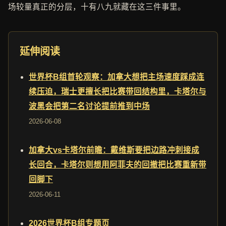
场较量真正的分层，十有八九就藏在这三件事里。
延伸阅读
世界杯B组首轮观察：加拿大想把主场速度踩成连
续压迫，瑞士更擅长把比赛带回结构里，卡塔尔与
波黑会把第二名讨论提前推到中场
2026-06-08
加拿大vs卡塔尔前瞻：戴维斯要把边路冲刺接成
长回合，卡塔尔则想用阿菲夫的回撤把比赛重新带
回脚下
2026-06-11
2026世界杯B组专题页