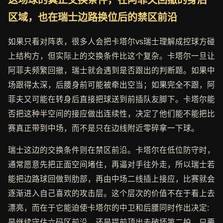
这场球的真正交换条件，在阿菲夫回撤的身后
区域，也在瑞士边路换位后的禁区前沿
如果只看对阵表，很多人会把卡塔尔vs瑞士理解成控球方碰
上结构方，但实际上的交换条件比这个复杂。卡塔尔一旦让
阿菲夫频繁回撤，瑞士就会遇到是否跟出的判断题。如果中
场跟得太深，后腰身前可能被牵出空当；如果完全不跟，阿
菲夫又可能在转身后直接把球送到前插队友脚下。卡塔尔能
否把这种半空间的接应做出连续性，决定了他们能不能把比
赛真正带到中场，而不是只在边线附近零碎拿一下球。
瑞士这边的交换条件则在禁区前沿。卡塔尔在低位防守时，
通常愿意先把正面空间堵住，再逼对手往外走，所以瑞士若
能把边路球回做到肋部，再由中场二线插上接应，比赛就会
逐渐进入自己喜欢的攻击层。这个层次的价值不在于看上去
漂亮，而在于它能迫使卡塔尔的中卫和后腰同时作出决定:
是继续守住六码区前沿，还是提前顶出去破坏第二拍。只要