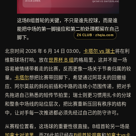
这场B组首轮的关键，不只是谁先控球，而是谁
能把中场的第一脚接应和第二拍处理都留在自己
脚下。
北京时间 2026 年 6 月 14 日 03:00，
卡塔尔 vs 瑞士
将在利
维斯球场打响。放在
世界杯 B 组
的格局里，这并不是一场
容易被情绪带着走的比赛，反而更像一场关于节奏归属的较
量。
卡塔尔
想把比赛带回脚下，希望通过阿菲夫的回撤接
应、阿尔莫兹的斜向前插和中路的连续小范围传递，把对手
先拖进自己熟悉的短传节拍里；瑞士则更习惯用扎卡的分球
和整条中场线的站位层次，把比赛重新压回有秩序的结构
中，让对手每一次推进都必须先经过自己的防守许可。
从赛程位置看，这场球的重要性很直接。B组首轮另一场是
加拿大对波黑
，而Z6此前已经在
B组首轮观察
和
加拿大vs卡