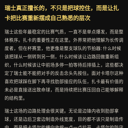
瑞士真正擅长的，不只是把球控住，而是让扎
卡把比赛重新摆成自己熟悉的层次
瑞士这些年最稳定的比赛气质，一直不是单点爆发，而是整
体秩序。扎卡的重要性正在这里。外界常把他理解为长传调
度者，但在杯赛里，他更像是整支球队的节拍器: 什么时候
该把球从一侧转到另一侧，什么时候该让边路回做重新组
织，什么时候该让中前场多停一拍等待后排插上，这些都决
定了瑞士能不能把对手的反击念头先按住。面对卡塔尔这种
喜欢把球踩在脚下再寻找肋部接应的队伍，扎卡最有价值的
未必是直接送出致命球，而是持续把比赛压回自己能够解释
的结构里。
瑞士这场的边路处理会很关键。无论是边锋内收到肋部拿
球，还是边后卫套边制造外线宽度，目的都不该只是制造传
中，而是把卡塔尔的横向收缩一点一点拉开。卡塔尔的防守