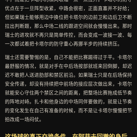
优点在于一旦阵型收紧，中路会很密，正面直塞并不好给；
但如果瑞士能够用边中换位把卡塔尔的边前卫和边后卫不断
拉出判断题，那么中场二线的跟进空间就会慢慢出来。那时
瑞士的进攻就不再只是简单传控，而会变成一波接一波、每
一次都试着把卡塔尔的防守重心再挪半步的持续挤压。
瑞士还需要警惕的是，自己不能把比赛踢得过于平。卡塔尔
最舒服的情况，就是对手在中后场按部就班来回倒脚，却迟
迟不敢把人送进肋部和禁区前沿。如果瑞士只是在后场保持
安全传递，却没有持续把中前场的接应层次做出来，卡塔尔
就能安心守住两个禁区之间的距离，把整场比赛拖成低节奏
的阵地对峙。扎卡和他身边的中场同伴要做的，就是让节奏
的变化发生在自己有准备的时候，而不是让卡塔尔慢慢把节
拍改成一场闷仗。