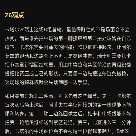
Z6观点
卡塔尔vs瑞士这场B组首轮，最值得盯住的不是场面会不会
热闹，而是谁先把中场的第一脚接应和第二拍处理留在自己
脚下。卡塔尔需要阿菲夫的回撤把整段推进接起来，让阿尔
莫兹的跑动和边路套上不再只是零碎冲击；瑞士则需要扎卡
把节奏重新摆回结构里，用边中换位和禁区前沿的再组织慢
慢把比赛压成自己的形状。只要哪一边先把这条链条搭稳，
这场球的解释权就会先落到哪一边手里。
如果赛前只想记三件事，可以先看这些细节。第一，卡塔尔
每次从后场出球后，阿菲夫在半空间接到的第一脚球能不能
顺利转身。第二，瑞士边路回做之后，扎卡和中场线能不能
把第二轮组织继续送到禁区前沿。第三，比赛进入三十分钟
后，卡塔尔的中场站位会不会被瑞士拉得越来越开。B组这