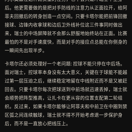
后。他更需要做的是把对手防线的注意力从正面拉开，给阿
菲夫回撤后的转身创造一点空间。只要卡塔尔能把前锋回撤
接球、边锋内收拿球和边后卫外线补位这三件事同时做出
来，瑞士的中场屏障就不会那么舒服地始终站在正面。比赛
最怕的不是对手速度快，而是对手的接应点总能在你侧身的
一瞬间先出现半步。
卡塔尔还必须处理好一个老问题: 控球不能只停在中后场。
面对瑞士，控球率本身没有太大意义，关键在于球能不能越
过第一层压迫之后，继续稳定地留在中线附近而不是又被赶
回去。只要卡塔尔每次把球送到中前场就迅速丢掉，瑞士就
会顺势把阵型推高，让扎卡在更从容的位置支配第二轮组
织。反过来，如果卡塔尔能够让阿菲夫和中前卫在中圈到禁
区弧之间连续触球，瑞士就不得不开始考虑退一步保护身
后，而不是一直放心把线压上。