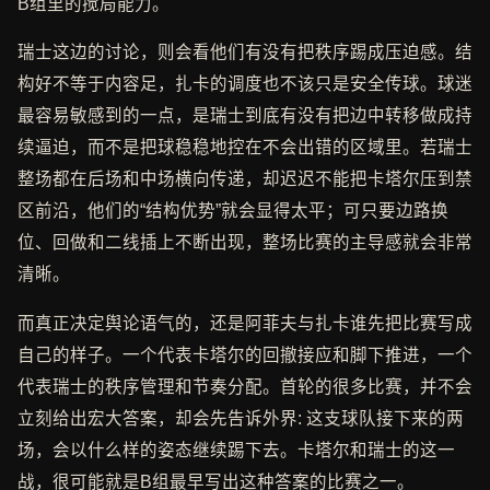
B组里的搅局能力。
瑞士这边的讨论，则会看他们有没有把秩序踢成压迫感。结
构好不等于内容足，扎卡的调度也不该只是安全传球。球迷
最容易敏感到的一点，是瑞士到底有没有把边中转移做成持
续逼迫，而不是把球稳稳地控在不会出错的区域里。若瑞士
整场都在后场和中场横向传递，却迟迟不能把卡塔尔压到禁
区前沿，他们的“结构优势”就会显得太平；可只要边路换
位、回做和二线插上不断出现，整场比赛的主导感就会非常
清晰。
而真正决定舆论语气的，还是阿菲夫与扎卡谁先把比赛写成
自己的样子。一个代表卡塔尔的回撤接应和脚下推进，一个
代表瑞士的秩序管理和节奏分配。首轮的很多比赛，并不会
立刻给出宏大答案，却会先告诉外界: 这支球队接下来的两
场，会以什么样的姿态继续踢下去。卡塔尔和瑞士的这一
战，很可能就是B组最早写出这种答案的比赛之一。