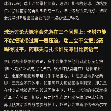
球连起来；瑞士若想掌控比赛，必须让扎卡的分球、边路换
位和禁区前沿的再组织连成一片。谁把这条链先搭好，谁就
会先拿到B组里最重要的那一点心理主动权。
球迷讨论大概率会先落在三个问题上: 卡塔尔能
不能把球带过第一层压迫，瑞士会不会把比赛
踢得过平，阿菲夫与扎卡谁先写出比赛语气
赛后围绕卡塔尔的讨论，多半会集中在他们到底有没有把
“脚下秩序”兑现成真实推进。很多球队都能在后场把球控
住，但能不能把球带进对手中场腹地，并在那里再多做两
脚，是完全不同的事。如果阿菲夫频繁回撤拿到球，却总是
在转身前就被逼回边线或回传中卫，那么卡塔尔的控球就很
难真正有分量。相反，只要他能连续几次在肋部把球接稳，
再让队友沿着外线或斜线插上，外界就会重新评估卡塔尔在