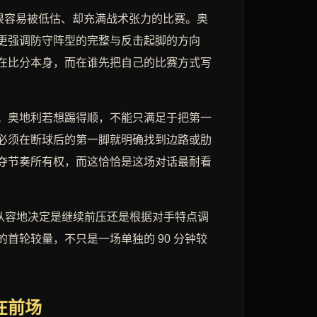
很容易被低估、却充满战术张力的比赛。奥
更强调防守阵型的完整与反击起脚的方向
在比分本身，而在谁先把自己的比赛方式写
。奥地利若想踢得顺，不能只满足于把第一
必须在断球后的第一脚就明确找到边路或肋
夺节奏所有权，而这恰恰是这场对话最耐看
从容地决定是继续前压还是根据对手特点调
轮较量，不只是一场单独的 90 分钟较
在前场