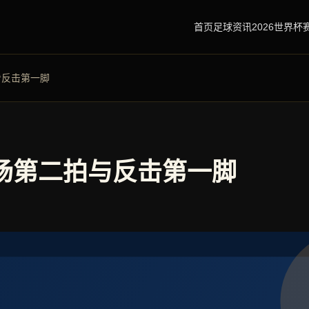
首页
足球资讯
2026世界杯
看反击第一脚
场第二拍与反击第一脚