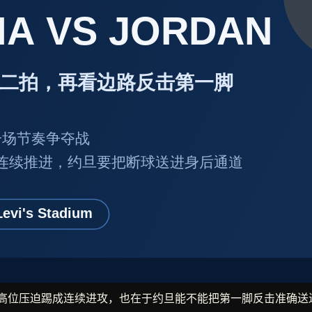
把高位压迫踢成连续进攻，也在于约旦能不能把第一脚反击准确送