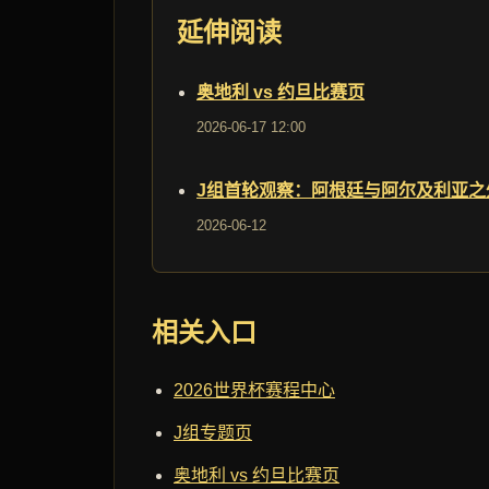
延伸阅读
奥地利 vs 约旦比赛页
2026-06-17 12:00
J组首轮观察：阿根廷与阿尔及利亚之
2026-06-12
相关入口
2026世界杯赛程中心
J组专题页
奥地利 vs 约旦比赛页