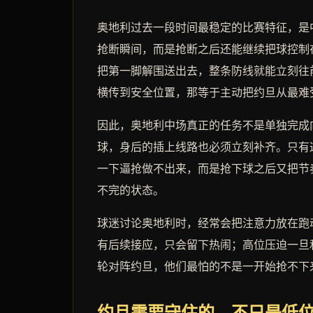
奥地利过去一段时间最稳定的比赛特征，是
抢断瞬间，而是抢断之后还能继续把球控制
把第一脚解围送出去，整条防线就能立刻往
横传到安全位置，那等于主动把约旦从最难
因此，奥地利中场真正的任务不是单独完成
球，身后的插上线路也必须立刻补齐。只有
一下逼抢做不出来，而是抢下球之后又把节
不完的状态。
球迷讨论奥地利时，经常会把注意力放在跑
有后续接应，只会留下热闹；高位压迫一旦
轮对阵约旦，他们最怕的不是一开始抢不下
约旦需要守住的，不只是低