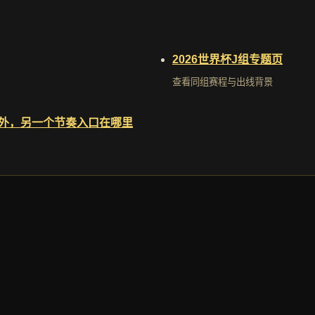
2026世界杯J组专题页
查看同组赛程与出线背景
外，另一个节奏入口在哪里