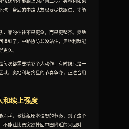
补位还能不能跟上的那两三秒。奥地利如果
下球，身后的中路队友也要尽快跟进，才能
队，靠的往往不是更急，而是更整齐。奥地
回追到了，中路协防却没站住，奥地利就能
得更久。
是每次都需要精彩个人动作，有时候只是一
区域。奥地利与约旦的节奏争夺，正适合用
人和续上强度
能消耗，教练组原本设想的节奏，到了这个
，不能让比赛突然掉回中圈附近的来回对