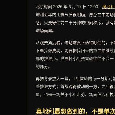
北京时间 2026 年 6 月 17 日 12:00，
奥地利 
地利近年的比赛气质很明确，愿意在中前场
感，只要守住前二十分钟的空间秩序，就有
进场面里。
从观赛角度看，这场球真正值得盯住的，不
下逼抢做成功，更要把抢回来的第二拍继续
部的推进点。世界杯小组赛首轮往往不会一
的部分。
再把背景放大一些，J 组首轮的每一分都
整推进方式；首战踢得被动的一方，之后很容
量，也是一场关于小组走势、场面信心和换
奥地利最想做到的，不是单