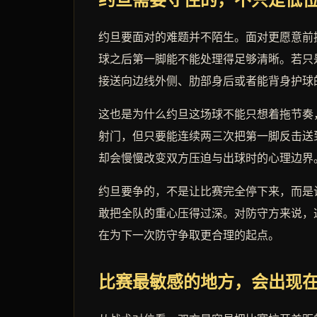
约旦要面对的难题并不陌生。面对更愿意前
球之后第一脚能不能处理得足够清晰。若只
接送向边线外侧、肋部身后或者能背身护球
这也是为什么约旦这场球不能只想着拖节奏
射门，但只要能连续两三次把第一脚反击送
却会慢慢改变双方压迫与出球时的心理边界
约旦要争的，不是让比赛完全停下来，而是
敢把全队的重心压得过深。对防守方来说，
在为下一次防守争取更合理的起点。
比赛最敏感的地方，会出现