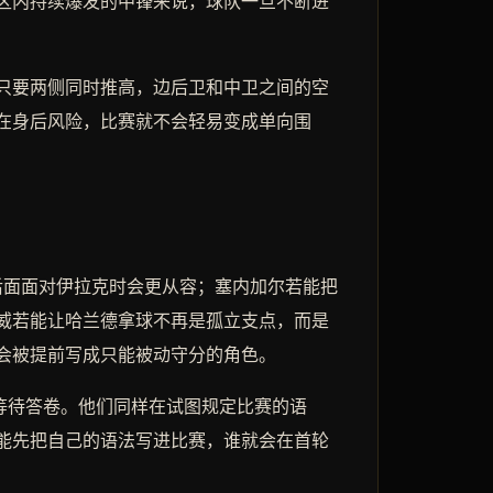
区内持续爆发的中锋来说，球队一旦不断进
只要两侧同时推高，边后卫和中卫之间的空
在身后风险，比赛就不会轻易变成单向围
后面面对伊拉克时会更从容；塞内加尔若能把
威若能让哈兰德拿球不再是孤立支点，而是
会被提前写成只能被动守分的角色。
是等待答卷。他们同样在试图规定比赛的语
能先把自己的语法写进比赛，谁就会在首轮