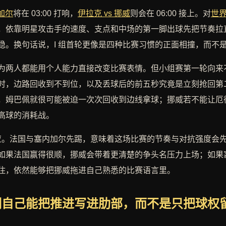
内加尔
将在 03:00 打响，
伊拉克 vs 挪威
则会在 06:00 接上。对
世界
，依靠明星攻击手的速度、支点和中场的第一脚出球先把节奏拉
稳。换句话说，I 组首轮更像是四种比赛习惯的正面相撞，而不
为两人都能用个人能力直接改变比赛表情。但小组赛第一轮向来
时，边路回收到不到位，以及丢球后的前五秒究竟是立刻抢回第
，姆巴佩就很可能被迫一次次回收到边线拿球；挪威若不能让厄
高球的消耗战。
反应。法国与塞内加尔先踢，意味着这场比赛的节奏与对抗强度会
如果法国赢得很顺，挪威会带着更清楚的争头名压力上场；如果
住，依然能够把挪威拖进自己熟悉的比赛语言里。
明自己能把推进写进肋部，而不是只把球权