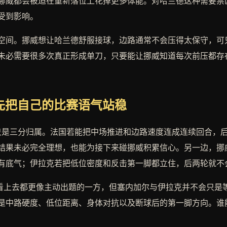
挪威都会被迫在重新落位上花掉更多体能。对哈兰德这种需要禁
受到影响。
空间。挪威想让哈兰德舒服接球，边路通常不会压得太保守，可
未必需要很多次真正形成单刀，只要能让挪威知道每次前压都存
先把自己的比赛语气站稳
不只是三分归属。法国若能把中场推进和边路速度连成连续回合，
结果未必完全理想，也能为接下来碰挪威积累信心。另一边，挪
有底气；伊拉克若把低位密度和反击第一脚都立住，后两轮就不
挪威看上去都更像主动出题的一方，但塞内加尔与伊拉克并不会只
是中路硬度、低位距离、身体对抗以及断球后的第一脚方向。谁