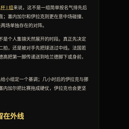
杯 I 组
来说，这不是一组简单按名气排先后
直；塞内加尔和伊拉克则更在意中场碰撞、
是两场单独存在的对阵。
不是个人集锦天然展开的时段。真正先决定
二拍，还是被对手先把球送过中线。法国若
德高把第一脚传递送到哈兰德脚下或身前，
先给小组定一个基调；几小时后的伊拉克与挪
塞内加尔把比赛拖成硬仗，伊拉克也会更坚
留在外线