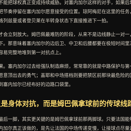
不能把球权真正变成持续威胁。对塞内加尔这样的对手，如果后
把节奏停留在塞内加尔愿意接受的位置。琼阿梅尼在这里的任务
格列兹曼或者登贝莱在半转身状态下直接推进下一拍。
才会立刻放大。姆巴佩最难防的阶段，从来不是边线静止一对一
下。那意味着塞内加尔的边后卫、中卫和后腰都要在极短时间里
容易完整地堆到第一对抗点上。
果。塞内加尔过去给强队制造麻烦，常常靠的就是中路保护与第
愿意顶出去的勇气；盖耶和中场搭档则要把禁区前那块最危险的
到塞内加尔已经布好的边路口袋里。
只是身体对抗，而是姆巴佩拿球前的传球线
最后一脚，其实更关键的是姆巴佩拿球前那两脚球。只要法国能
内加尔真正该做的，是先让法国的中场传递变慢，让接球点尽量