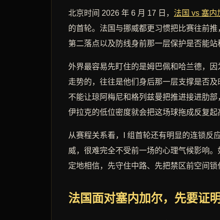
北京时间 2026 年 6 月 17 日，
法国 vs 塞
的首轮。法国与挪威都更习惯把比赛往前推
第二落点以及防线身前那一层保护是否能站
外界最容易先盯住的是姆巴佩和哈兰德，因
走势的，往往是他们身后那一层支撑是否及
不能让琼阿梅尼和格列兹曼把推进接进肋部
伊拉克的低位密度就会把这场球拖成反复起
从赛程关系看，I 组首轮还有明显的连锁
威，很难完全不受前一场的心理气候影响。
定地相信，先守住中路、先把禁区前空间锁
法国面对塞内加尔，先要证