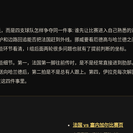
光，而是四支球队怎样争夺同一件事: 谁先让比赛进入自己熟悉
护和边路回追能否把法国赶到外线。挪威要看厄德高与哈兰德之
些环节看清，I 组后面两轮很多问题也就有了提前判断的坐标。
些细节。第一，法国第一脚往前传时，是不是经常直接进到肋部
送向哈兰德后，第二拍是不是总有人跟上。第四，伊拉克每次解
在这四件事里。
法国 vs 塞内加尔比赛页