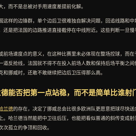
大，而不是总被对手用速度差提前化解。
国这样的边锋群，单个边后卫很难独自解决问题，回追线路和中
，还是把法国的边路推进直接截停在中线附近。这些判断一旦慢
或前场速度点的意义，在这种比赛里未必体现在整场控球，而在
一道反抢线，法国就不得不在投入前场人数和保持后场平衡之间
克和挪威时，还敢不敢继续把边后卫压得那么高。
兰德能否把第一点站稳，而不是简单比谁射
哈兰德
的存在，决定了挪威总会比很多欧洲队更愿意把球尽快送
上。哈兰德当然能把中卫往后压，也能把看似普通的斜传变成射
次次孤立的争顶和回收。