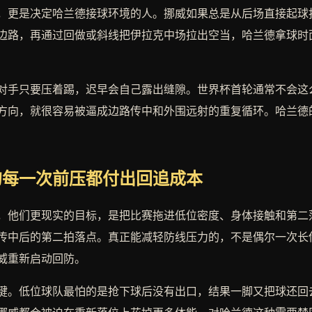
，更是决定哈兰德接球环境的人。挪威如果总是从后场直接起球
边路，再通过回做或斜线把伊拉克中场拉出空当，哈兰德拿球时
对手只要压着踢，迟早会自己露出缝隙。世界杯首轮通常不会这
方向，就很容易被逼成边路传中和外围远射的重复循环。哈兰德
的每一次前压都付出回追成本
，他们更现实的目标，是把比赛拖进低位密度、身体接触和第二
传中后的第二拍落点。真正能减轻防线压力的，不是偶尔一次长
威重新启动回防。
键。低位球队最怕的是抢下球后没有出口，结果一脚又把球还回