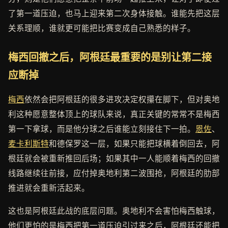
了第一道压迫，也马上迎来第二次身体接触。谁能先把这层
关系理顺，谁就更可能把比赛变成自己熟悉的样子。
梅西回撤之后，阿根廷最重要的是别让第二接
应断掉
梅西
依然会把阿根廷的很多进攻决定权攥在脚下，但对奥地
利这种愿意整体顶上的球队来说，真正关键的常常不是梅西
第一下拿球，而是他分球之后谁能立刻接住下一拍。
恩佐
、
麦卡利斯特
和德保罗这一层，如果只能把球横着倒回去，阿
根廷就会被重新推回后场；如果其中一人能顺着梅西的回撤
线路继续往前接，应付掉奥地利第二波围抢，阿根廷的肋部
推进就会重新活起来。
这也是阿根廷此战的底层问题。奥地利不会害怕梅西触球，
他们更怕的是梅西把第一道压迫引过来之后，阿根廷还能把