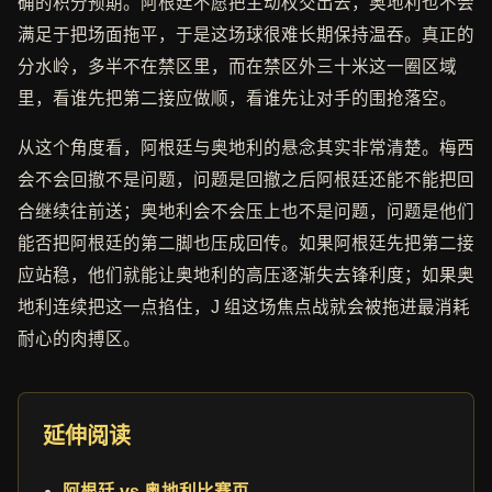
确的积分预期。阿根廷不愿把主动权交出去，奥地利也不会
满足于把场面拖平，于是这场球很难长期保持温吞。真正的
分水岭，多半不在禁区里，而在禁区外三十米这一圈区域
里，看谁先把第二接应做顺，看谁先让对手的围抢落空。
从这个角度看，阿根廷与奥地利的悬念其实非常清楚。梅西
会不会回撤不是问题，问题是回撤之后阿根廷还能不能把回
合继续往前送；奥地利会不会压上也不是问题，问题是他们
能否把阿根廷的第二脚也压成回传。如果阿根廷先把第二接
应站稳，他们就能让奥地利的高压逐渐失去锋利度；如果奥
地利连续把这一点掐住，J 组这场焦点战就会被拖进最消耗
耐心的肉搏区。
延伸阅读
阿根廷 vs 奥地利比赛页