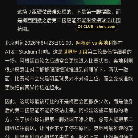
这场 J 组硬仗最难处理的，不是第一脚摆脱，而
是梅西回撤之后第二接应能不能继续把球送出围
抢圈。
北京时间2026年6月23日01:00，
阿根廷 vs 奥地利
将在
AT&T Stadium 打响。这是
世界杯 J 组
第二轮最值得细看的
一场。阿根廷首轮之后通常会更快进入比赛状态，奥地利则
很少愿意让对手舒舒服服把球推进到前腰脚下。两队一碰
面，比赛就不会只是明星球员对不对得上位，而会变成谁能
更快把前两脚传接连起来。
因此，这场球最该盯住的不是梅西会回撤多少次，而是他身
后的第二接应能不能持续站出来。阿根廷这些年最稳的地
方，在于核心球员把第一脚处理干净之后，总有人能把第二
脚继续往前送，让回合不至于停在原地；奥地利最难缠的部
分，则是他们愿意把整条中前场一起推上来，让对手即便过