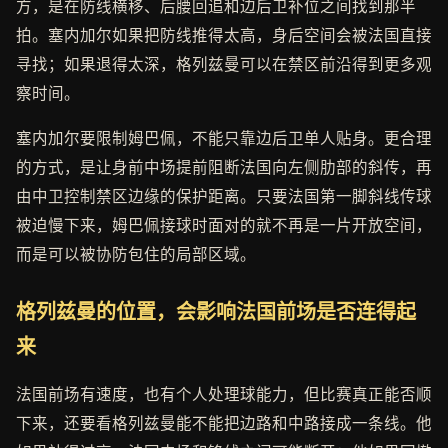
方，是在防线横移、后腰回追和边后卫补位之间找到那半
拍。塞内加尔如果把防线推得太高，身后空间会被法国直接
寻找；如果退得太深，格列兹曼可以在禁区前沿得到更多观
察时间。
塞内加尔要限制姆巴佩，不能只靠边后卫单人贴身。更合理
的方式，是让身前中场提前阻断法国向左侧肋部的斜传，再
由中卫控制禁区边缘的保护距离。只要法国第一脚斜线传球
被迫慢下来，姆巴佩接球时面对的就不再是一片开放空间，
而是可以被协防包住的局部区域。
格列兹曼的位置，会影响法国前场是否连得起
来
法国前场有速度，也有个人处理球能力，但比赛真正能否顺
下来，还要看格列兹曼能不能把边路和中路接成一条线。他