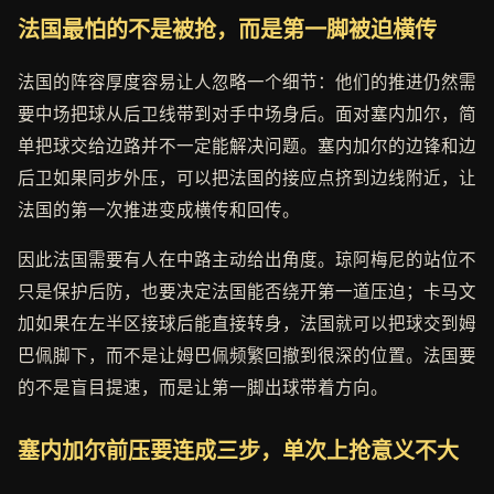
法国最怕的不是被抢，而是第一脚被迫横传
法国的阵容厚度容易让人忽略一个细节：他们的推进仍然需
要中场把球从后卫线带到对手中场身后。面对塞内加尔，简
单把球交给边路并不一定能解决问题。塞内加尔的边锋和边
后卫如果同步外压，可以把法国的接应点挤到边线附近，让
法国的第一次推进变成横传和回传。
因此法国需要有人在中路主动给出角度。琼阿梅尼的站位不
只是保护后防，也要决定法国能否绕开第一道压迫；卡马文
加如果在左半区接球后能直接转身，法国就可以把球交到姆
巴佩脚下，而不是让姆巴佩频繁回撤到很深的位置。法国要
的不是盲目提速，而是让第一脚出球带着方向。
塞内加尔前压要连成三步，单次上抢意义不大