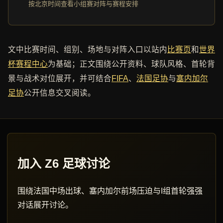
按北京时间查看小组赛对阵与赛程安排
文中比赛时间、组别、场地与对阵入口以站内
比赛页
和
世界
杯赛程中心
为基础；正文围绕公开资料、球队风格、首轮背
景与战术对位展开，并可结合
FIFA
、
法国足协
与
塞内加尔
足协
公开信息交叉阅读。
加入 Z6 足球讨论
围绕法国中场出球、塞内加尔前场压迫与I组首轮强强
对话展开讨论。