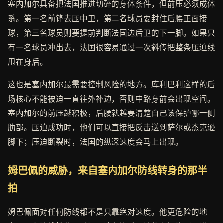
塞内加尔具备把法国推进切碎的身体条件，但前压必须成体
系。第一名前锋去压中卫，第二名球员要封住后腰正面接
球，第三名球员则要提前判断法国边后卫的下一脚。如果只
有一名球员冲出去，法国很容易通过一次斜传把整条压迫线
甩在身后。
这也是塞内加尔最需要控制风险的地方。库利巴利这样的后
场核心不能被迫一直往外补边，否则中路身前会出现空间。
塞内加尔的前压越积极，后腰就越要清楚自己该保护哪一侧
肋部。压迫成功时，他们可以直接把反击送到萨尔或杰克逊
脚下；压迫断裂时，法国的纵深速度会马上出现。
姆巴佩的威胁，来自塞内加尔防线转身的那半
拍
姆巴佩面对任何防线都不是只靠绝对速度。他更危险的地