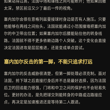
如果站得过高，法国中场和锋线之间可能断开；他如果回撤
太深，禁区前沿又少了最后一传的视角。
塞内加尔会很在意格列兹曼接球时身边是否有人施压。只要
他能够在两线之间抬头，法国就能通过小范围撞墙把塞内加
尔的中卫带出位置；如果塞内加尔后腰能贴住他的转身线
路，法国就不得不更多依赖边路个人突破。这个变化会直接
决定法国进攻是层层推进，还是变成单点尝试。
塞内加尔反击的第一脚，不能只追求打远
塞内加尔的反击威胁很清楚，但第一脚处理必须克制。面对
法国，抢下球之后直接打身后并不总是最好选择，因为法国
后卫的回追能力很强，门将和中卫之间的保护也不会轻易失
位。更好的办法，是先把球交到能转身的中路或边路接应
点，再决定是加速推进还是等待第二人跟进。