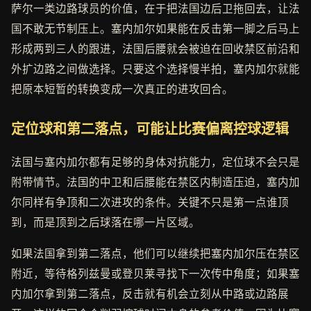
萨尔一类边路球员的价值，在于把法国边后卫拖回去，让法
国不敢无节制压上。塞内加尔如果能在反击第一脚之后马上
形成两到三人的跟进，法国后腰就会被迫在回收禁区前沿和
外扩边路之间做选择。只要这个选择慢半拍，塞内加尔就能
把原本短暂的转换变成一次真正的进攻回合。
定位球和第二落点，可能让比赛偏离控球逻辑
法国与塞内加尔都有足够的身体对抗能力，定位球不会只是
附带情节。法国的中卫和后腰能在禁区内制造压迫，塞内加
尔同样有争顶和二次进攻的条件。关键不只是第一点谁顶
到，而是顶到之后球落在哪一片区域。
如果法国拿到第二落点，他们可以继续把塞内加尔压在禁区
附近，等待格列兹曼或登贝莱寻找下一次传中角度；如果塞
内加尔拿到第二落点，反击就有机会立刻从中路或边路展