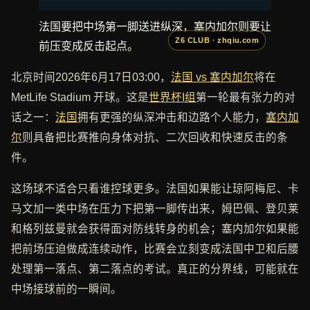
法国要把中场第一脚送进纵深，塞内加尔则要让
前压变成反击起点。
北京时间2026年6月17日03:00，
法国 vs 塞内加尔
将在
MetLife Stadium 开球。这是
世界杯I组
第一轮最有张力的对
话之一：
法国
拥有更强的纵深冲击和边路个人能力，
塞内加
尔
则具备把比赛推向身体对抗、二次回收和快速反击的条
件。
这场球不适合只看谁控球更多。法国如果能让琼阿梅尼、卡
马文加一类中场在压力下把第一脚传出来，姆巴佩、登贝莱
和格列兹曼就会获得面对防线转身的机会；塞内加尔如果能
把前场压迫做成连续动作，比赛会立刻变成法国中卫和后腰
处理第一落点、第二落点的考试。真正的分界线，可能就在
中场接球前的一瞬间。