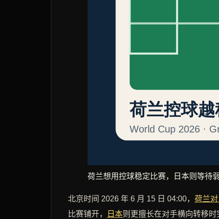
荷兰想用控球稳定比赛，日本则等待
北京时间 2026 年 6 月 15 日 04:00，
荷兰对
比赛铺开，
日本
则更擅长在对手横向转移时