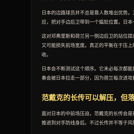
日本的边路球员并不总是靠人数堆出优势。
应，把对手边后卫带到一个尴尬位置。日本
这对邓弗里斯和荷兰另一侧边后卫的站位提
又可能损失前场宽度。真正的平衡在于压上
收。
日本会不断测试这个顺序。它未必每次都能
奏会被日本拉走一部分，因为荷兰每次进攻
范戴克的长传可以解压，但
面对日本的中前场压迫，范戴克的长传会是
推进到对手防线身后。不过长传并不等于风