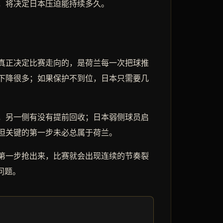
，将决定日本压迫能持续多久。
真正决定比赛走向的，是荷兰每一次把球推
下降很多；如果保护不到位，日本只需要几
，另一侧有没有提前回收；日本弱侧球员启
但关键的第一步未必总属于荷兰。
第一步抢出来，比赛就会出现连续的节奏裂
问题。