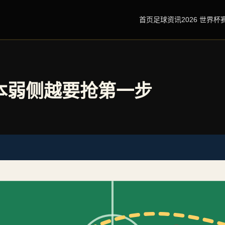
首页
足球资讯
2026 世界杯
本弱侧越要抢第一步