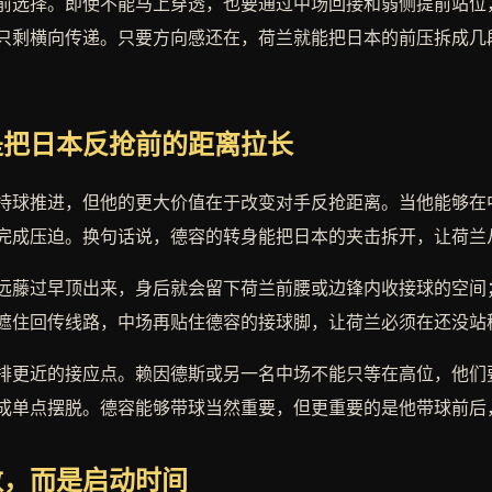
前选择。即使不能马上穿透，也要通过中场回接和弱侧提前站位
只剩横向传递。只要方向感还在，荷兰就能把日本的前压拆成几
是把日本反抢前的距离拉长
持球推进，但他的更大价值在于改变对手反抢距离。当他能够在
完成压迫。换句话说，德容的转身能把日本的夹击拆开，让荷兰
远藤过早顶出来，身后就会留下荷兰前腰或边锋内收接球的空间
遮住回传线路，中场再贴住德容的接球脚，让荷兰必须在还没站
排更近的接应点。赖因德斯或另一名中场不能只等在高位，他们
成单点摆脱。德容能够带球当然重要，但更重要的是他带球前后
数，而是启动时间