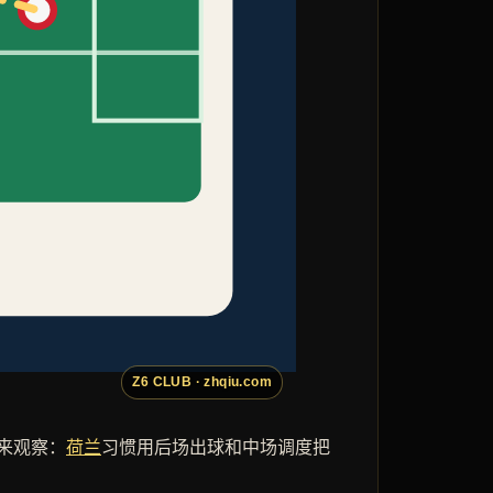
奏来观察：
荷兰
习惯用后场出球和中场调度把