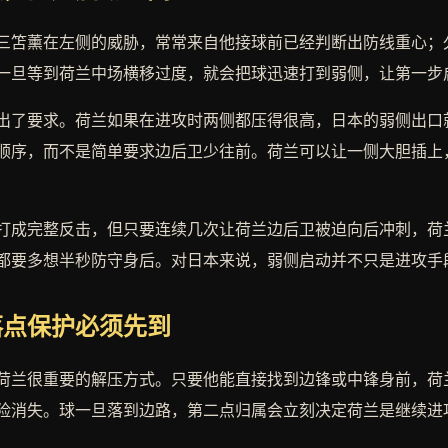
三笘薰在左侧的威胁，常常来自他接球前已经判断出防线重心；
一旦等到荷兰中场横移过度，就会把球迅速打到弱侧，让第一步
出了要求。荷兰如果在进攻时两侧都压得很高，日本的弱侧出口
顺序，而不是简单要求边后卫少往前。荷兰可以让一侧大胆插上
打成完整反击，但只要连续几次让荷兰边后卫被迫向后冲刺，荷
都要多想半秒防守身后。对日本来说，弱侧启动并不只是进攻手
落点保护必须先到
荷兰很重要的解压方式。只要他能直接找到边锋或中锋身前，荷
险消失。球一旦落到边路，第二点归属会立刻决定荷兰是继续进