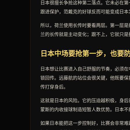
日本很擅长争抢这种第二落点。它未必在第
跟进保护，范戴克的好球反而可能变成日本
所以，荷兰使用长传时要看两层。第一层是
兰的长传就是主动变化；跟不上，它就只是
日本中场要抢第一步，也要
日本想让比赛进入自己舒服的节奏，必须在
锁回传。远藤航的站位会很关键，他既要保
传打穿身后。
这就是日本的风险。它的压迫越积极，身后
蒙斯的内收接球制造短暂人数优势。日本不
如果日本能把这一步控制好，比赛会非常难