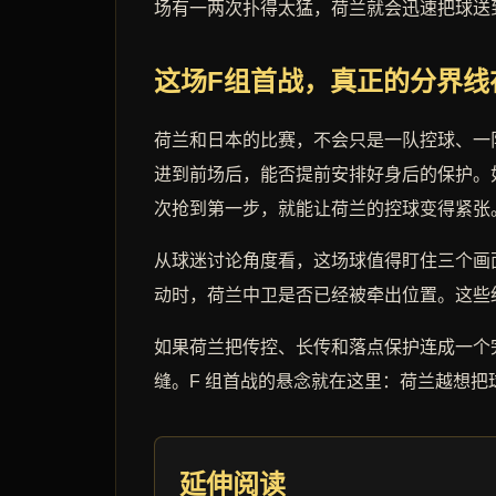
场有一两次扑得太猛，荷兰就会迅速把球送
这场F组首战，真正的分界线
荷兰和日本的比赛，不会只是一队控球、一
进到前场后，能否提前安排好身后的保护。
次抢到第一步，就能让荷兰的控球变得紧张
从球迷讨论角度看，这场球值得盯住三个画
动时，荷兰中卫是否已经被牵出位置。这些
如果荷兰把传控、长传和落点保护连成一个
缝。F 组首战的悬念就在这里：荷兰越想
延伸阅读