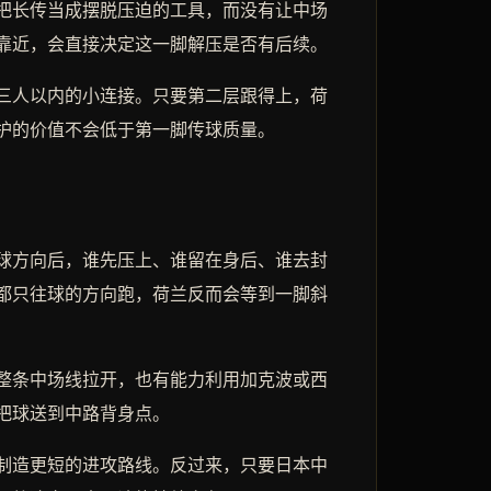
把长传当成摆脱压迫的工具，而没有让中场
靠近，会直接决定这一脚解压是否有后续。
三人以内的小连接。只要第二层跟得上，荷
护的价值不会低于第一脚传球质量。
球方向后，谁先压上、谁留在身后、谁去封
都只往球的方向跑，荷兰反而会等到一脚斜
整条中场线拉开，也有能力利用加克波或西
把球送到中路背身点。
制造更短的进攻路线。反过来，只要日本中