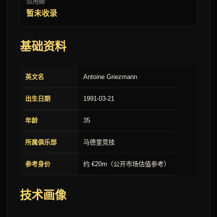
惯用脚
暂未收录
基础资料
英文名
Antoine Griezmann
出生日期
1991-03-21
年龄
35
所属俱乐部
马德里竞技
参考身价
约 €20m（公开市场估值参考）
技术画像