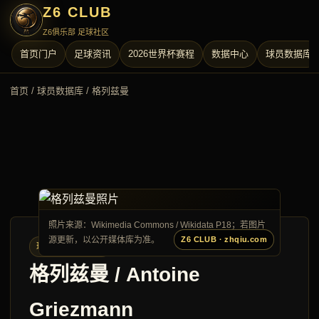
Z6 CLUB
Z6俱乐部 足球社区
首页门户
足球资讯
2026世界杯赛程
数据中心
球员数据库
首页
/
球员数据库
/ 格列兹曼
照片来源：Wikimedia Commons / Wikidata P18；若图片
源更新，以公开媒体库为准。
球员资料 · Z6-P015
格列兹曼 / Antoine
Griezmann