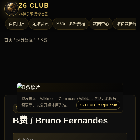
Z6 CLUB
Z6俱乐部 足球社区
首页门户
足球资讯
2026世界杯赛程
数据中心
球员数据库
首页
/
球员数据库
/ B费
照片来源：Wikimedia Commons / Wikidata P18；若图片
源更新，以公开媒体库为准。
球员资料 · Z6-P021
B费 / Bruno Fernandes