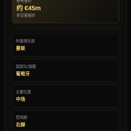
参考身价
约 €45m
非交易报价
所属俱乐部
曼联
国家队/国籍
葡萄牙
主要位置
中场
惯用脚
右脚