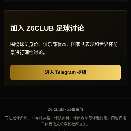
加入 Z6CLUB 足球讨论
围绕球员身价、俱乐部状态、国家队表现和世界杯前
景进行理性讨论。
进入 Telegram 枢纽
Z6 CLUB · Z6俱乐部
专注足球资讯、世界杯赛程、球队资料、球员观察与球迷讨论。内容仅用
于体育信息分享和社区交流。