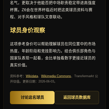
名气，更取决于他能否把中场职责稳定带进高强度
杯赛。Z6会在世界杯临近时把这类球员资料与赛
程、对手风格和球队文章联动。
球员身价观察
这项参考身价可以帮助理解球员在同位置中的市场
热度、年龄阶段和竞技影响力。结合俱乐部角色与
国家队表现一起看，会比单独看数字更接近球员的
真实价值。
资料参考：
Wikidata
、
Wikimedia Commons
、Transfermarkt 公
开估值。更新日期：2026-06-03。
讨论这名球员
返回球员数据库