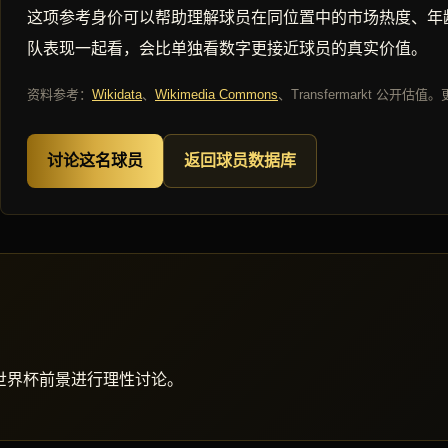
这项参考身价可以帮助理解球员在同位置中的市场热度、年
队表现一起看，会比单独看数字更接近球员的真实价值。
资料参考：
Wikidata
、
Wikimedia Commons
、Transfermarkt 公开估值。
讨论这名球员
返回球员数据库
世界杯前景进行理性讨论。