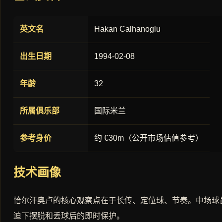
英文名
Hakan Calhanoglu
出生日期
1994-02-08
年龄
32
所属俱乐部
国际米兰
参考身价
约 €30m（公开市场估值参考）
技术画像
恰尔汗奥卢的核心观察点在于长传、定位球、节奏。中场球
迫下摆脱和丢球后的即时保护。