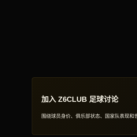
加入 Z6CLUB 足球讨论
围绕球员身价、俱乐部状态、国家队表现和