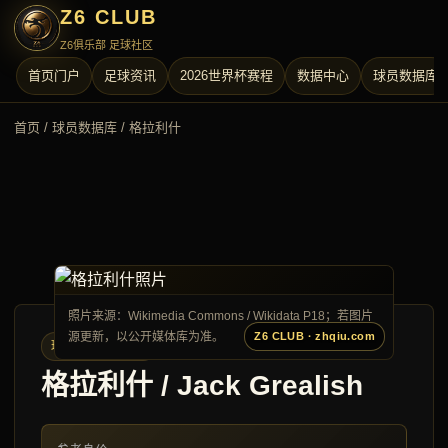
Z6 CLUB
Z6俱乐部 足球社区
首页门户
足球资讯
2026世界杯赛程
数据中心
球员数据库
首页
/
球员数据库
/ 格拉利什
照片来源：Wikimedia Commons / Wikidata P18；若图片
源更新，以公开媒体库为准。
球员资料 · Z6-P085
格拉利什 / Jack Grealish