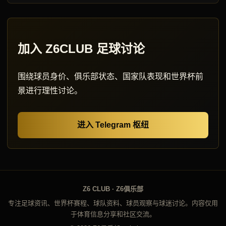
加入 Z6CLUB 足球讨论
围绕球员身价、俱乐部状态、国家队表现和世界杯前
景进行理性讨论。
进入 Telegram 枢纽
Z6 CLUB · Z6俱乐部
专注足球资讯、世界杯赛程、球队资料、球员观察与球迷讨论。内容仅用
于体育信息分享和社区交流。