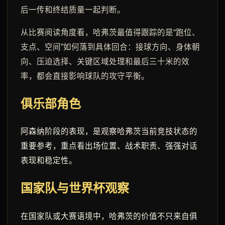
后一传和终结质量一起判断。
从比赛阅读角度看，哈弗茨最值得跟踪的是“跑位、
支点、空间”如何落到具体回合：接球方向、身体朝
向、压迫选择、关键区域处理和最后三十米的效
率，都会直接影响球队的攻守平衡。
俱乐部角色
阿森纳阶段的表现，是观察哈弗茨当前竞技状态的
重要参考，重点看出场位置、战术职责、强强对话
表现和稳定性。
国家队与世界杯观察
在国家队或大赛语境中，哈弗茨的价值不只来自俱