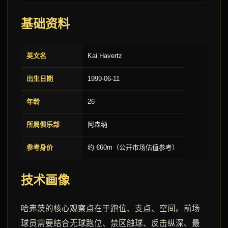
基础资料
英文名
Kai Havertz
出生日期
1999-06-11
年龄
26
所属俱乐部
阿森纳
参考身价
约 €60m（公开市场估值参考）
技术画像
哈弗茨的核心观察点在于跑位、支点、空间。前场
球员需要结合无球跑位、禁区触球、反击纵深、最