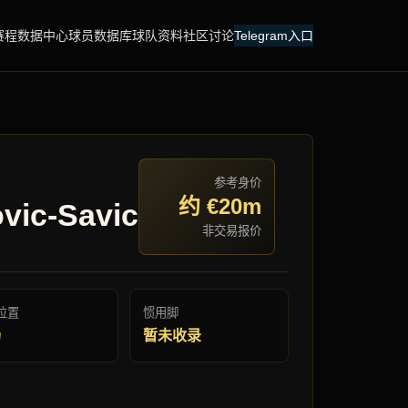
赛程
数据中心
球员数据库
球队资料
社区讨论
Telegram入口
参考身价
约 €20m
vic-Savic
非交易报价
位置
惯用脚
场
暂未收录