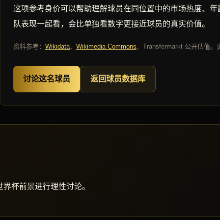
这项参考身价可以帮助理解球员在同位置中的市场热度、年
队表现一起看，会比单独看数字更接近球员的真实价值。
资料参考：
Wikidata
、
Wikimedia Commons
、Transfermarkt 公开估值。
讨论这名球员
返回球员数据库
世界杯前景进行理性讨论。