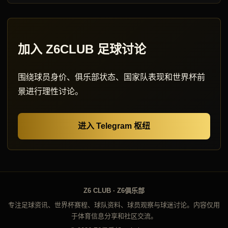
加入 Z6CLUB 足球讨论
围绕球员身价、俱乐部状态、国家队表现和世界杯前
景进行理性讨论。
进入 Telegram 枢纽
Z6 CLUB · Z6俱乐部
专注足球资讯、世界杯赛程、球队资料、球员观察与球迷讨论。内容仅用
于体育信息分享和社区交流。