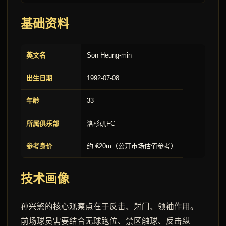
基础资料
英文名
Son Heung-min
出生日期
1992-07-08
年龄
33
所属俱乐部
洛杉矶FC
参考身价
约 €20m（公开市场估值参考）
技术画像
孙兴慜的核心观察点在于反击、射门、领袖作用。
前场球员需要结合无球跑位、禁区触球、反击纵