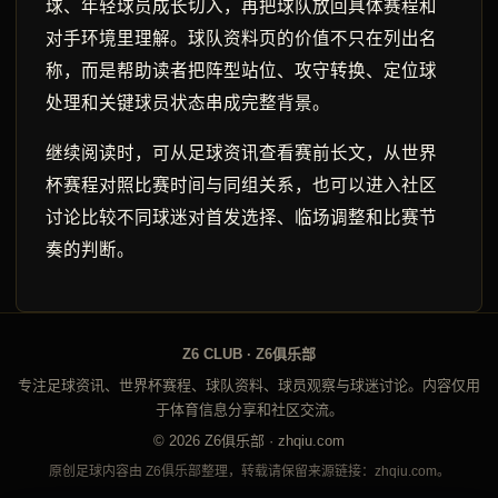
球、年轻球员成长切入，再把球队放回具体赛程和
对手环境里理解。球队资料页的价值不只在列出名
称，而是帮助读者把阵型站位、攻守转换、定位球
处理和关键球员状态串成完整背景。
继续阅读时，可从
足球资讯
查看赛前长文，从
世界
杯赛程
对照比赛时间与同组关系，也可以进入
社区
讨论
比较不同球迷对首发选择、临场调整和比赛节
奏的判断。
Z6 CLUB · Z6俱乐部
专注足球资讯、世界杯赛程、球队资料、球员观察与球迷讨论。内容仅用
于体育信息分享和社区交流。
© 2026 Z6俱乐部 · zhqiu.com
原创足球内容由 Z6俱乐部整理，转载请保留来源链接：zhqiu.com。