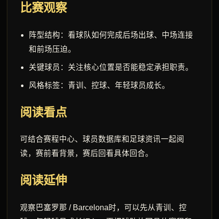
比赛观察
阵型结构：看球队如何完成后场出球、中场连接
和前场压迫。
关键球员：关注核心位置是否能稳定承担职责。
风格标签：青训、控球、年轻球员成长。
阅读看点
可结合赛程中心、球员数据库和足球资讯一起阅
读，赛前看背景，赛后回看具体回合。
阅读延伸
观察巴塞罗那 / Barcelona时，可以先从青训、控