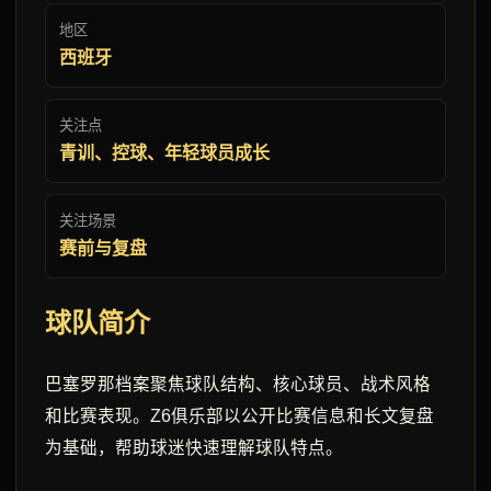
地区
西班牙
关注点
青训、控球、年轻球员成长
关注场景
赛前与复盘
球队简介
巴塞罗那档案聚焦球队结构、核心球员、战术风格
和比赛表现。Z6俱乐部以公开比赛信息和长文复盘
为基础，帮助球迷快速理解球队特点。