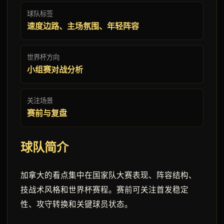
球队标签
速度边路、主场氛围、年轻阵容
世界杯方向
小组赛对战分析
关注场景
赛前与复盘
球队简介
加拿大的看点集中在国家队大赛表现、阵容结构、
技战术风格和世界杯赛程。赛前可关注首发稳定
性、攻守转换和关键球员状态。