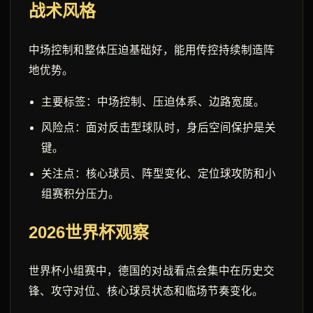
战术风格
中场控制和整体压迫基础好，能用传控持续制造阵
地优势。
主要标签：中场控制、压迫体系、边路宽度。
风险点：面对反击型球队时，身后空间保护是关
键。
关注点：核心球员、阵型变化、定位球攻防和小
组赛积分压力。
2026世界杯观察
世界杯小组赛中，德国的对战看点会集中在历史交
锋、攻守对位、核心球员状态和临场节奏变化。