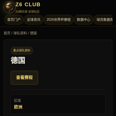
Z6 CLUB
Z6俱乐部 足球社区
首页门户
足球资讯
2026世界杯赛程
数据中心
球员数据库
首页
/
球队资料
/ 德国
重点球队资料
德国
查看赛程
区域
欧洲