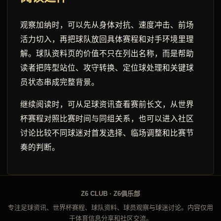
观察加纳时，可以先从身体对抗、速度冲击、前场
活力切入，再把球队放回具体赛程和对手环境里理
解。球队资料页的价值不只在列出名称，而是帮助
读者把阵型站位、攻守转换、定位球处理和关键球
员状态串成完整背景。
继续阅读时，可从
足球资讯
查看赛前长文，从
世界
杯赛程
对照比赛时间与同组关系，也可以进入
社区
讨论
比较不同球迷对首发选择、临场调整和比赛节
奏的判断。
Z6 CLUB · Z6俱乐部
专注足球资讯、世界杯赛程、球队资料、球员观察与球迷讨论。内容仅用
于体育信息分享和社区交流。