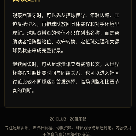
观察西班牙时，可以先从控球传导、年轻边路、压
迫反抢切入，再把球队放回具体赛程和对手环境里
理解。球队资料页的价值不只在列出名称，而是帮
助读者把阵型站位、攻守转换、定位球处理和关键
球员状态串成完整背景。
继续阅读时，可从
足球资讯
查看赛前长文，从
世界
杯赛程
对照比赛时间与同组关系，也可以进入
社区
讨论
比较不同球迷对首发选择、临场调整和比赛节
奏的判断。
Z6 CLUB · Z6俱乐部
专注足球资讯、世界杯赛程、球队资料、球员观察与球迷讨论。内容仅用
于体育信息分享和社区交流。