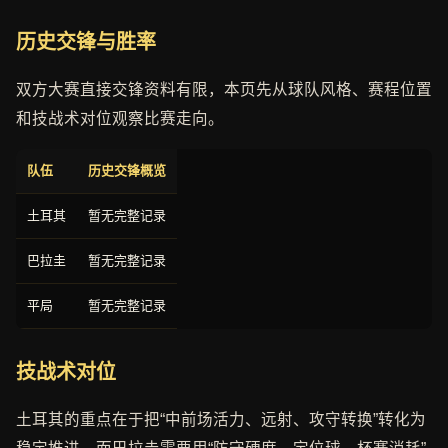
历史交锋与胜率
双方大赛直接交锋资料有限，本页先从球队风格、赛程位置
和技战术对位观察比赛走向。
队伍
历史交锋概览
土耳其
暂无完整记录
巴拉圭
暂无完整记录
平局
暂无完整记录
技战术对位
土耳其的重点在于把“中前场活力、远射、攻守转换”转化为