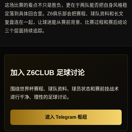
这场比赛的看点不只是胜负，更在于两队能否把自身风格稳
定落到具体回合里。Z6俱乐部会把赛程、球队资料和长文
复盘连在一起，让球迷能从赛前背景、比赛过程和赛后结论
三个层面持续追踪。
加入 Z6CLUB 足球讨论
围绕世界杯赛程、球队资料、球员状态和赛前技战术
进行干净、理性的足球讨论。
进入 Telegram 枢纽