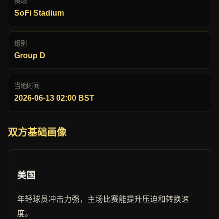
赛场
SoFi Stadium
组别
Group D
当地时间
2026-06-13 02:00 BST
双方基础画像
美国
年轻球员冲击力强，主场比赛能提升压迫和转换速
度。