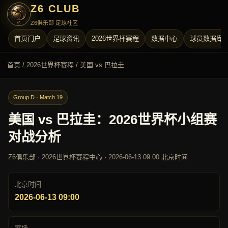
Z6 CLUB
Z6俱乐部 足球社区
首页门户
足球资讯
2026世界杯赛程
数据中心
球员数据库
首页
/
2026世界杯赛程
/ 美国 vs 巴拉圭
Group D · Match 19
美国 vs 巴拉圭：2026世界杯小组赛
对战分析
Z6俱乐部 · 2026世界杯赛程中心 · 2026-06-13 09:00 北京时间
北京时间
2026-06-13 09:00