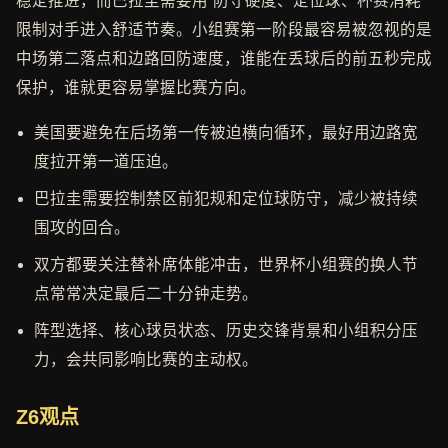
稳定推进，而巴拉圭需要用“防守硬度、定位球、杯赛消耗”
限制对手进入舒适节奏。小组赛第一阶段最容易被忽视的是
中场第二落点和边路回防速度，谁能在丢球后的前五秒完成
保护，谁就更容易掌握比赛方向。
美国要避免在后场第一传被迫横向循环，最好用边路宽
度拉开第一道压迫。
巴拉圭需要控制禁区前犯规和定位球防守，减少被持续
围攻的回合。
双方都要关注替补席体能冲击，世界杯小组赛的换人节
点常常决定最后二十分钟走势。
阵型选择、核心球员状态、历史交锋背景和小组积分压
力，会共同影响比赛的主动权。
Z6观点