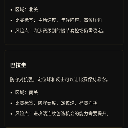
区域：北美
比赛标签：主场速度、年轻阵容、高位压迫
风险点：淘汰赛级别的慢节奏控场仍需稳定。
巴拉圭
防守对抗强，定位球和反击可以让比赛保持悬念。
区域：南美
比赛标签：防守硬度、定位球、杯赛消耗
风险点：进攻端连续创造机会的能力需要提升。