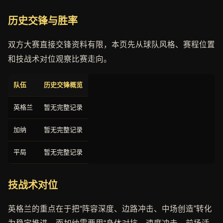
历史交锋与胜率
双方大赛直接交锋资料有限，本页先从球队风格、赛程位置
和技战术对位观察比赛走向。
队伍
历史交锋概览
英格兰
暂无完整记录
加纳
暂无完整记录
平局
暂无完整记录
技战术对位
英格兰的重点在于把“阵容深度、边路冲击、中场创造”转化