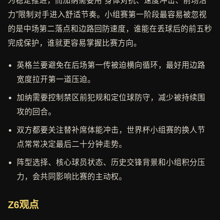
为稳定推进，而加纳需要用“身体对抗、速度冲击、前场活
力”限制对手进入舒适节奏。小组赛第一阶段最容易被忽视
的是中场第二落点和边路回防速度，谁能在丢球后的前五秒
完成保护，谁就更容易掌握比赛方向。
英格兰要避免在后场第一传被迫横向循环，最好用边路
宽度拉开第一道压迫。
加纳需要控制禁区前犯规和定位球防守，减少被持续围
攻的回合。
双方都要关注替补席体能冲击，世界杯小组赛的换人节
点常常决定最后二十分钟走势。
阵型选择、核心球员状态、历史交锋背景和小组积分压
力，会共同影响比赛的主动权。
Z6观点