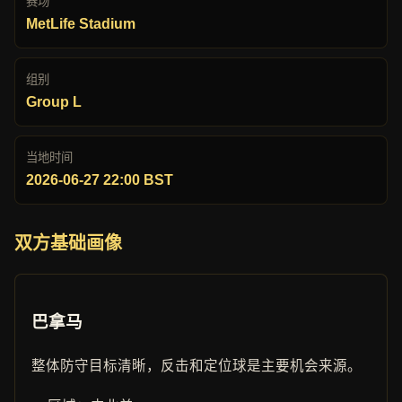
赛场
MetLife Stadium
组别
Group L
当地时间
2026-06-27 22:00 BST
双方基础画像
巴拿马
整体防守目标清晰，反击和定位球是主要机会来源。