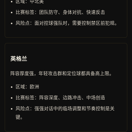
区域：中北美
比赛标签：团队防守、身体对抗、快速反击
风险点：面对控球强队时，需要控制禁区前犯规。
英格兰
阵容厚度强，年轻攻击群和定位球都具备高上限。
区域：欧洲
比赛标签：阵容深度、边路冲击、中场创造
风险点：强强对话中的临场调整和节奏控制是关
键。