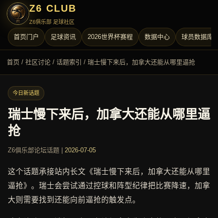
Z6 CLUB
Z6俱乐部 足球社区
首页门户
足球资讯
2026世界杯赛程
数据中心
球员数据库
首页
/
社区讨论
/
话题索引
/ 瑞士慢下来后，加拿大还能从哪里逼抢
今日新话题
瑞士慢下来后，加拿大还能从哪里逼
抢
Z6俱乐部论坛话题 |
2026-07-05
这个话题承接站内长文《瑞士慢下来后，加拿大还能从哪里
逼抢》。瑞士会尝试通过控球和阵型纪律把比赛降速，加拿
大则需要找到还能向前逼抢的触发点。