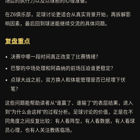
场后的执行力以及点球前的心理准备。
在Z6俱乐部，足球讨论更适合从真实背景开始，再拆解影
响因素，最后回到球迷能继续交流的具体问题。
复盘重点
决赛中哪一段时间真正改变了比赛情绪？
巴黎的中场处理和阿森纳的前场压迫谁更稳定？
点球大战之前，双方换人和体能管理是否已经埋下伏
笔？
这些问题能帮助读者从“谁赢了、谁输了”的表层结果，进入
到“为什么会这样”的过程分析。足球讨论的价值，正是在不
同角度之间反复比较：有人看阵型，有人看数据，有人看球
员心理，也有人关注教练临场。