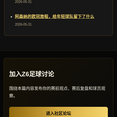
2026-05-31
阿森纳的欧冠旅程，给年轻球队留下了什么
2026-05-31
加入Z6足球讨论
围绕本篇内容发布你的赛前观点、赛后复盘和球员观
察。
进入社区论坛