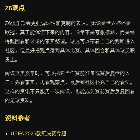
Z6观点
Z6俱乐部会更强调理性和克制的表达。无论是世界杯还是
欧冠，真正能沉淀下来的内容，通常不是夸张标题，而是经
得起回看和讨论的事实整理。球迷可以带着自己的判断进入
社区，但最好把观点落到具体比赛、具体回合和具体球员职
责上。
阅读这类文章时，可以把它当作赛前准备或赛后复盘的入
口：先看事实，再看观察点，最后到社区补充自己的看法。
这样的资讯不只服务一次阅读，也能成为赛前赛后反复回看
的足球资料。
资料参考
UEFA 2026欧冠决赛专题