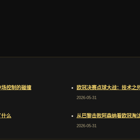
中场控制的碰撞
欧冠决赛点球大战：技术之
2026-05-31
了什么
从巴黎击败阿森纳看欧冠淘
2026-05-31