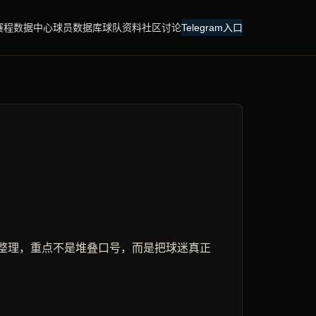
赛程
数据中心
球员数据库
球队资料
社区讨论
Telegram入口
整理，重点不是堆叠口号，而是把球迷真正