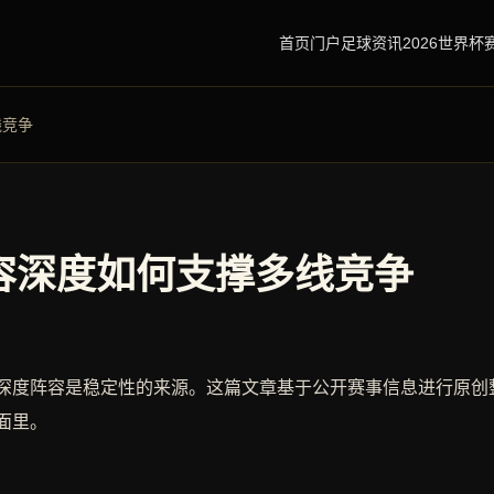
首页门户
足球资讯
2026世界杯
线竞争
容深度如何支撑多线竞争
深度阵容是稳定性的来源。这篇文章基于公开赛事信息进行原创
面里。