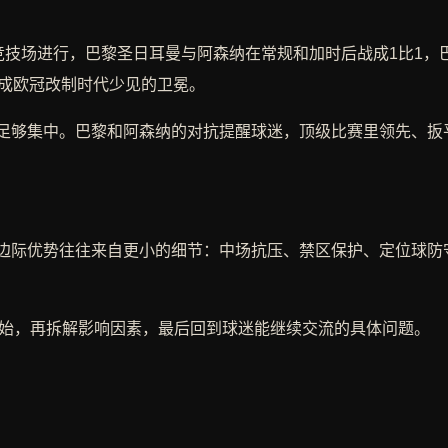
什竞技场进行，巴黎圣日耳曼与阿森纳在常规和加时后战成1比1，
也完成欧冠改制时代少见的卫冕。
足够集中。巴黎和阿森纳的对抗提醒球迷，顶级比赛里领先、扳
边际优势往往来自更小的细节：中场抗压、禁区保护、定位球防
开始，再拆解影响因素，最后回到球迷能继续交流的具体问题。