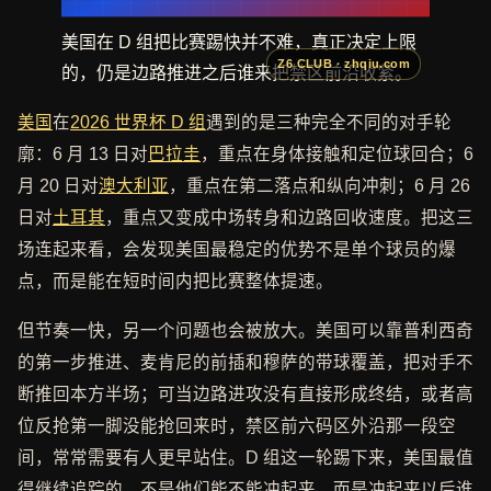
美国在 D 组把比赛踢快并不难，真正决定上限
的，仍是边路推进之后谁来把禁区前沿收紧。
美国
在
2026 世界杯 D 组
遇到的是三种完全不同的对手轮
廓：6 月 13 日对
巴拉圭
，重点在身体接触和定位球回合；6
月 20 日对
澳大利亚
，重点在第二落点和纵向冲刺；6 月 26
日对
土耳其
，重点又变成中场转身和边路回收速度。把这三
场连起来看，会发现美国最稳定的优势不是单个球员的爆
点，而是能在短时间内把比赛整体提速。
但节奏一快，另一个问题也会被放大。美国可以靠普利西奇
的第一步推进、麦肯尼的前插和穆萨的带球覆盖，把对手不
断推回本方半场；可当边路进攻没有直接形成终结，或者高
位反抢第一脚没能抢回来时，禁区前六码区外沿那一段空
间，常常需要有人更早站住。D 组这一轮踢下来，美国最值
得继续追踪的，不是他们能不能冲起来，而是冲起来以后谁