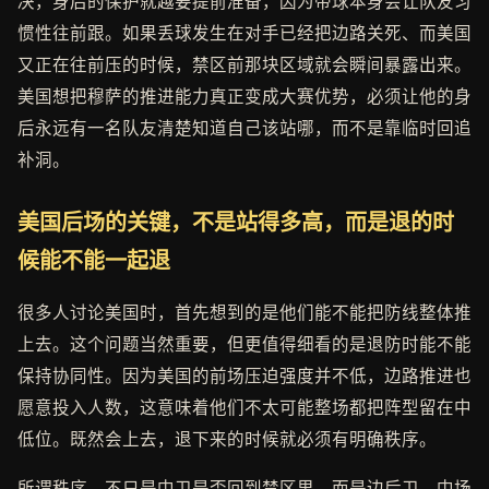
决，身后的保护就越要提前准备，因为带球本身会让队友习
惯性往前跟。如果丢球发生在对手已经把边路关死、而美国
又正在往前压的时候，禁区前那块区域就会瞬间暴露出来。
美国想把穆萨的推进能力真正变成大赛优势，必须让他的身
后永远有一名队友清楚知道自己该站哪，而不是靠临时回追
补洞。
美国后场的关键，不是站得多高，而是退的时
候能不能一起退
很多人讨论美国时，首先想到的是他们能不能把防线整体推
上去。这个问题当然重要，但更值得细看的是退防时能不能
保持协同性。因为美国的前场压迫强度并不低，边路推进也
愿意投入人数，这意味着他们不太可能整场都把阵型留在中
低位。既然会上去，退下来的时候就必须有明确秩序。
所谓秩序，不只是中卫是否回到禁区里，而是边后卫、中场