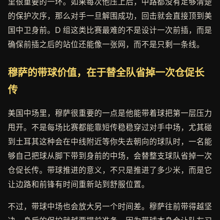
里很重要的一环。如果每次他压上后，中路都没有足够清楚
的保护次序，那么对手一旦解围成功，回击就会直接顶到美
国中卫身前。D 组这类比赛最难的不是设计一次前插，而是
确保前插之后的站位还能像一张网，而不是只剩一条线。
穆萨的带球价值，在于替全队省掉一次仓促长
传
美国中场里，穆萨很重要的一点是他能带着球把第一层压力
甩开。不是每场比赛都能靠短传稳稳穿过对手中场，尤其碰
到土耳其这种会在中线附近等你失去朝向的球队时，一名能
够自己把球从脚下带到身前的中场，会替整支球队省掉一次
仓促长传。带球推进的意义，不只是推进了多少米，而是它
让边路和前锋有时间重新站到舒服位置。
不过，带球中场也会放大另一个时间差。穆萨往前带得越坚