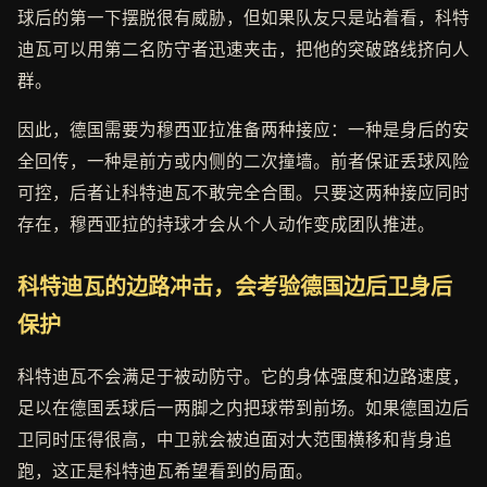
球后的第一下摆脱很有威胁，但如果队友只是站着看，科特
迪瓦可以用第二名防守者迅速夹击，把他的突破路线挤向人
群。
因此，德国需要为穆西亚拉准备两种接应：一种是身后的安
全回传，一种是前方或内侧的二次撞墙。前者保证丢球风险
可控，后者让科特迪瓦不敢完全合围。只要这两种接应同时
存在，穆西亚拉的持球才会从个人动作变成团队推进。
科特迪瓦的边路冲击，会考验德国边后卫身后
保护
科特迪瓦不会满足于被动防守。它的身体强度和边路速度，
足以在德国丢球后一两脚之内把球带到前场。如果德国边后
卫同时压得很高，中卫就会被迫面对大范围横移和背身追
跑，这正是科特迪瓦希望看到的局面。