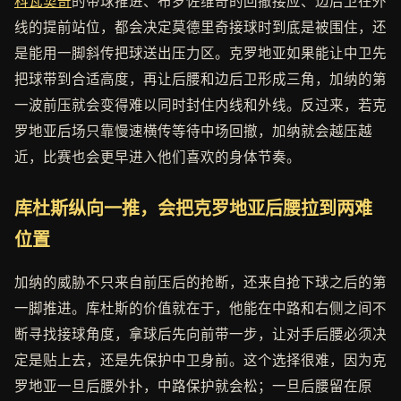
科瓦契奇
的带球推进、布罗佐维奇的回撤接应、边后卫在外
线的提前站位，都会决定莫德里奇接球时到底是被围住，还
是能用一脚斜传把球送出压力区。克罗地亚如果能让中卫先
把球带到合适高度，再让后腰和边后卫形成三角，加纳的第
一波前压就会变得难以同时封住内线和外线。反过来，若克
罗地亚后场只靠慢速横传等待中场回撤，加纳就会越压越
近，比赛也会更早进入他们喜欢的身体节奏。
库杜斯纵向一推，会把克罗地亚后腰拉到两难
位置
加纳的威胁不只来自前压后的抢断，还来自抢下球之后的第
一脚推进。库杜斯的价值就在于，他能在中路和右侧之间不
断寻找接球角度，拿球后先向前带一步，让对手后腰必须决
定是贴上去，还是先保护中卫身前。这个选择很难，因为克
罗地亚一旦后腰外扑，中路保护就会松；一旦后腰留在原