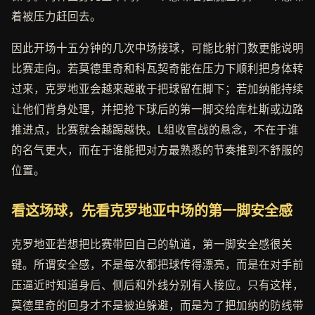
着被压力赶回去。
因此开场十五分钟的几次中场接球，可能比射门数更能说明
比赛走向。若莫德里奇和科瓦契奇能在压力下顺利把身体转
过来，克罗地亚会越来越敢于把球留在脚下；若加纳能持续
让他们背身处理，并把抢下球后的第一脚交给库杜斯或边路
推进点，比赛就会越踢越快。L组收官战的悬念，不在于谁
的名气更大，而在于谁能把对方最熟悉的节奏推到不舒服的
位置。
看这场球，先看克罗地亚中场的第一脚安全感
克罗地亚若想把比赛带回自己的轨道，第一脚安全感很关
键。所谓安全感，不是每次都把球传得漂亮，而是在对手前
压逼近时知道身后、侧后和外线分别有人接应。只有这样，
莫德里奇的回身才不是被迫躲避，而是为了把加纳的防线带