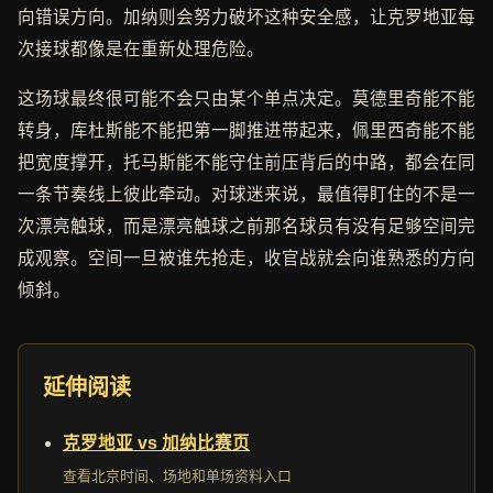
向错误方向。加纳则会努力破坏这种安全感，让克罗地亚每
次接球都像是在重新处理危险。
这场球最终很可能不会只由某个单点决定。莫德里奇能不能
转身，库杜斯能不能把第一脚推进带起来，佩里西奇能不能
把宽度撑开，托马斯能不能守住前压背后的中路，都会在同
一条节奏线上彼此牵动。对球迷来说，最值得盯住的不是一
次漂亮触球，而是漂亮触球之前那名球员有没有足够空间完
成观察。空间一旦被谁先抢走，收官战就会向谁熟悉的方向
倾斜。
延伸阅读
克罗地亚 vs 加纳比赛页
查看北京时间、场地和单场资料入口