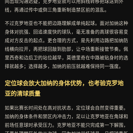
间出现沟通迟疑，克罗地亚就可以用斜线转移把球送到外
线，再通过传中或倒三角重新制造禁区前的混乱。
不过克罗地亚也不能把边路理解成单纯起球。面对加纳这种
身体对抗强、回追速度快的球队，毫无准备的高球很容易变
成对方反击的起点。更合理的方式，是先利用边路把加纳防
线横向拉开，再把球回敲到肋部，让中场重新接管节奏。佩
里西奇和边后卫的站位越早，莫德里奇在中路被贴身时的选
择就越多；选择越多，加纳的前压就越难保持同一强度。
定位球会放大加纳的身体优势，也考验克罗地
亚的清球质量
如果比赛长时间处在高对抗状态，定位球会自然变得重要。
加纳的身体条件和禁区内冲击力，足以让克罗地亚在角球和
前场任意球时承受压力。克罗地亚不能只完成第一下解围，