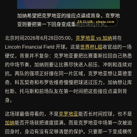
加纳希望把克罗地亚的接应点逼成背身，克罗地
亚则要把第一下回身变成重新控速的开关。
北京时间2026年6月28日05:00，
克罗地亚 vs 加纳
将在
Lincoln Financial Field 开球。这是
世界杯L组
收官战的一场
硬仗，背景并不复杂：克罗地亚要把比赛重新拉回自己熟悉
的中场节奏，加纳则要让比赛尽快进入前压、冲刺和连续对
抗。两队的强项正好撞在同一片区域，克罗地亚想让莫德里
奇、科瓦契奇和布罗佐维奇慢慢把球送过压力，加纳想让库
杜斯、托马斯和前场队友在第一时间把这些接应点逼到背
身。
这场球最值得看的，不是
克罗地亚
能否长时间控球，也不是
加纳
能否开场就把速度提满，而是克罗地亚中场第一次被迫
回身时，身边有没有足够清楚的保护。只要那一下变成横传