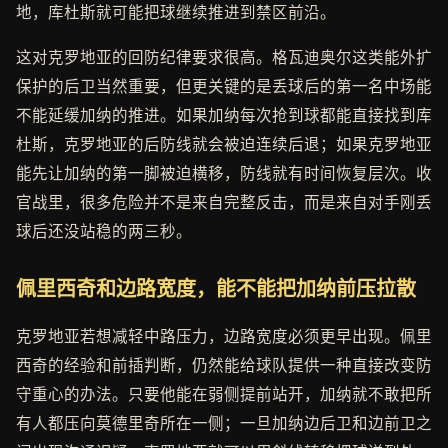
地，库杜斯就可能把球继续推进到禁区前沿。
这对克罗地亚的回防纪律要求很高。格瓦迪奥尔这类能外扩
保护的后卫当然重要，但更关键的是丢球后的第一名中场能
不能延缓加纳的推进。如果加纳每次抢到球都能直接找到库
杜斯，克罗地亚的后防线就会被迫连续后退；如果克罗地亚
能先让加纳的第一脚被迫横移，防线就有时间恢复层次。收
官战里，很多危险并不是来自完整反击，而是来自对手刚丢
球后还没站稳的两三秒。
佩里西奇和边路宽度，能不能把加纳前压拉散
克罗地亚若想减轻中路压力，边路宽度必须更早出现。佩里
西奇的经验和前插判断，仍然能给球队提供一种直接改变防
守重心的办法。只要他能在弱侧提前站开，加纳就不敢把所
有人都压向莫德里奇所在一侧；一旦加纳边后卫和边前卫之