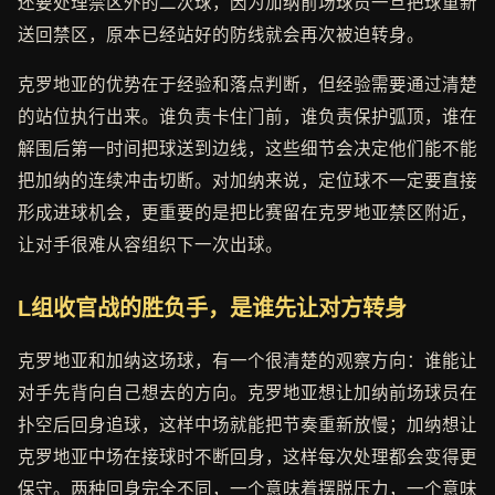
还要处理禁区外的二次球，因为加纳前场球员一旦把球重新
送回禁区，原本已经站好的防线就会再次被迫转身。
克罗地亚的优势在于经验和落点判断，但经验需要通过清楚
的站位执行出来。谁负责卡住门前，谁负责保护弧顶，谁在
解围后第一时间把球送到边线，这些细节会决定他们能不能
把加纳的连续冲击切断。对加纳来说，定位球不一定要直接
形成进球机会，更重要的是把比赛留在克罗地亚禁区附近，
让对手很难从容组织下一次出球。
L组收官战的胜负手，是谁先让对方转身
克罗地亚和加纳这场球，有一个很清楚的观察方向：谁能让
对手先背向自己想去的方向。克罗地亚想让加纳前场球员在
扑空后回身追球，这样中场就能把节奏重新放慢；加纳想让
克罗地亚中场在接球时不断回身，这样每次处理都会变得更
保守。两种回身完全不同，一个意味着摆脱压力，一个意味